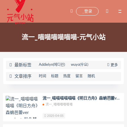
登录
流一_喵喵喵喵喵喵-元气小站
最新标签
Addielyn(에디린)
wuyo(우요)
更多
Uhye(이유혜)
YeonWoo
文章排序
时间
标题
热度
留言
随机
李素英leeesovely
刘飞儿Faye
羽天Shine
芝佳哥打字机Misanay
闪月半
Sunnyvier
奶凶小琪
流一_喵喵喵喵喵喵《明日方舟》森蚺芭蕾ver
cosplay：粉色梦境中的优雅蜕变
流一_喵喵喵喵喵喵
你十七鸽
Yuka(유카)
Myung Ah
Tomiko(とみこ)
Hizzy(히지)
echih
2025-04-05
KIMLEMON
星之迟迟