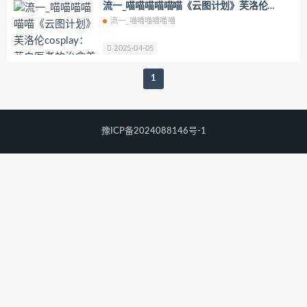
流一_喵喵喵喵喵喵《云图计划》芙洛伦
YoKo_tattoo
Mikehouse
禅院熏
cosplay：蓝白医者的治愈美学
流一_喵喵喵喵喵喵
奶油妹妹
蜜蜜子Kimmie
莱可Raika
Yoshinobi
JILL
Azuki
2025-04-05
珟_珏Dita
零崎沙耶
Yerize(한예리)
1
Rua(루아)
K.G.J
姜仁卿
DJAWA Inkyung
きょう肉肉
爆机少女喵小吉
小空
七七小姐
豫ICP备2024088146号-1
wendydydydy_酱油
Neppuネップ
小狐狸Sica
夏诗雯Sally
舞小喵
无筝Ryou
塔塔_Lo1iTa
神探火狸狸
奶狮不咬人
nonsummerjack
Pialoof
Shooting Star’sサク
七奈写真馆
日本天使みゅ
田璐璐
장주(Isabella)
小小玉酱
采妮么么
芙兰
萧筱
婴紫-炸毛总裁