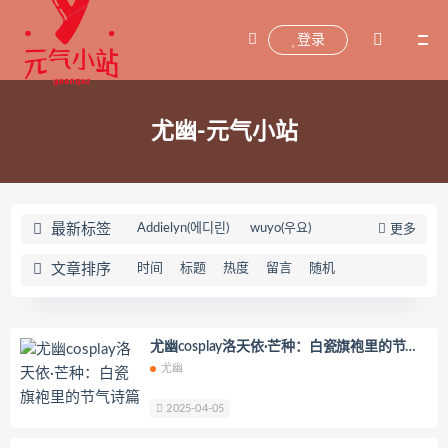
登录
尤幽-元气小站
最新标签
Addielyn(에디린)
wuyo(우요)
更多
Uhye(이유혜)
YeonWoo
文章排序
时间
标题
热度
留言
随机
李素英leeesovely
刘飞儿Faye
羽天Shine
芝佳哥打字机Misanay
闪月半
Sunnyvier
奶凶小琪
尤幽cosplay洛天依·芒种：白瓷旗袍里的节气
诗篇
尤幽
你十七鸽
Yuka(유카)
Myung Ah
Tomiko(とみこ)
Hizzy(히지)
echih
2025-04-05
KIMLEMON
星之迟迟