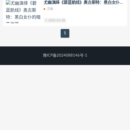
尤幽演绎《碧蓝航线》奥古斯特：黑白女仆的
YoKo_tattoo
Mikehouse
禅院熏
暗夜优雅
尤幽
奶油妹妹
蜜蜜子Kimmie
莱可Raika
Yoshinobi
JILL
Azuki
2025-03-28
珟_珏Dita
零崎沙耶
Yerize(한예리)
1
Rua(루아)
K.G.J
姜仁卿
DJAWA Inkyung
きょう肉肉
爆机少女喵小吉
小空
七七小姐
豫ICP备2024088146号-1
wendydydydy_酱油
Neppuネップ
小狐狸Sica
夏诗雯Sally
舞小喵
无筝Ryou
塔塔_Lo1iTa
神探火狸狸
奶狮不咬人
nonsummerjack
Pialoof
Shooting Star’sサク
七奈写真馆
日本天使みゅ
田璐璐
장주(Isabella)
小小玉酱
采妮么么
芙兰
萧筱
婴紫-炸毛总裁