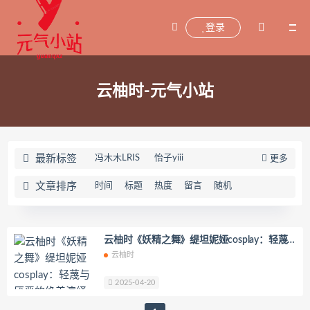
登录
云柚时-元气小站
最新标签
冯木木LRIS
怡子yiii
更多
小宁hate(宁酱)
喵喵的喵吖
文章排序
时间
标题
热度
留言
随机
海藻酸钠
兜兜飞
坂坂白
Addielyn(에디린)
wuyo(우요)
Uhye(이유혜)
YeonWoo
云柚时《妖精之舞》缇坦妮娅cosplay：轻蔑
与厌恶的绝美演绎
云柚时
李素英leeesovely
刘飞儿Faye
羽天Shine
芝佳哥打字机Misanay
2025-04-20
闪月半
Sunnyvier
奶凶小琪