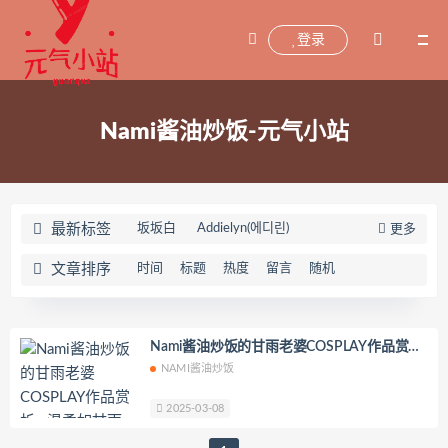
登录
Nami酱油炒饭-元气小站
最新标签
坂坂白
Addielyn(에디린)
更多
wuyo(우요)
Uhye(이유혜)
YeonWoo
文章排序
时间
标题
热度
留言
随机
李素英leeesovely
刘飞儿Faye
羽天Shine
芝佳哥打字机Misanay
闪月半
Sunnyvier
奶凶小琪
Nami酱油炒饭的甘雨老婆COSPLAY作品赏析
—温柔如甘雨，浪漫时光开启
NAMI酱油炒饭
你十七鸽
Yuka(유카)
Myung Ah
Tomiko(とみこ)
Hizzy(히지)
echih
2025-03-08
KIMLEMON
星之迟迟