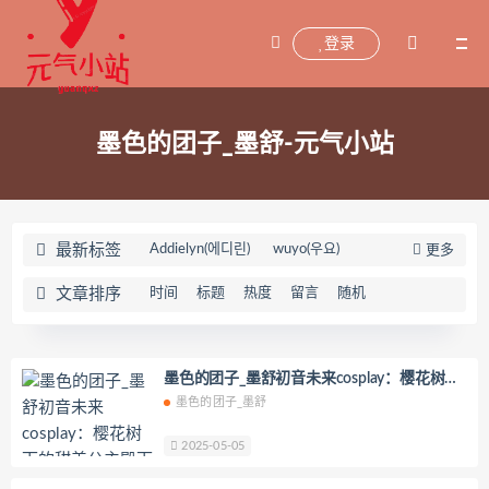
登录
墨色的团子_墨舒-元气小站
最新标签
Addielyn(에디린)
wuyo(우요)
更多
Uhye(이유혜)
YeonWoo
文章排序
时间
标题
热度
留言
随机
李素英leeesovely
刘飞儿Faye
羽天Shine
芝佳哥打字机Misanay
闪月半
Sunnyvier
奶凶小琪
墨色的团子_墨舒初音未来cosplay：樱花树下
的甜美公主殿下
墨色的团子_墨舒
你十七鸽
Yuka(유카)
Myung Ah
Tomiko(とみこ)
Hizzy(히지)
echih
2025-05-05
KIMLEMON
星之迟迟