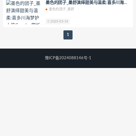
墨色的团子_墨舒演绎甜美与温柔:喜多川海梦
YoKo_tattoo
Mikehouse
禅院熏
护士装Cosplay赏析
墨色的团子_墨舒
奶油妹妹
蜜蜜子Kimmie
莱可Raika
Yoshinobi
JILL
Azuki
2025-03-14
珟_珏Dita
零崎沙耶
Yerize(한예리)
1
Rua(루아)
K.G.J
姜仁卿
DJAWA Inkyung
きょう肉肉
爆机少女喵小吉
小空
七七小姐
豫ICP备2024088146号-1
wendydydydy_酱油
Neppuネップ
小狐狸Sica
夏诗雯Sally
舞小喵
无筝Ryou
塔塔_Lo1iTa
神探火狸狸
奶狮不咬人
nonsummerjack
Pialoof
Shooting Star’sサク
七奈写真馆
日本天使みゅ
田璐璐
장주(Isabella)
小小玉酱
采妮么么
芙兰
萧筱
婴紫-炸毛总裁