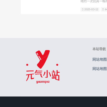
晴的一次别具一格
水野弥七
请叫我若生
Rizun
Cosplay者鸢
2025-03-12
6
力，塑造了一个在
许枳
贰加六
金鱼kinngyo(
象。她的穿搭不仅
胡桃猫Kurumineko
晕崽Zz
过细节展现出一种
本站导航
网站地图.
网站地图.