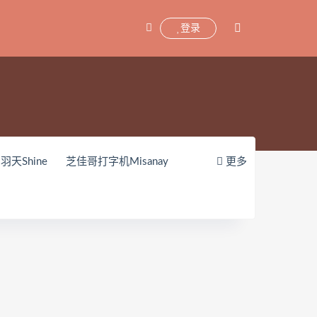
登录
羽天Shine
芝佳哥打字机Misanay
更多
zy(히지)
echih
KIMLEMON
shinobi
JILL
Azuki
珟_珏Dita
机少女喵小吉
小空
七七小姐
1iTa
神探火狸狸
奶狮不咬人
sabella)
小小玉酱
采妮么么
avia
Chono Black
赤酒央子
孫楽楽
Patreon
Saika河北彩花