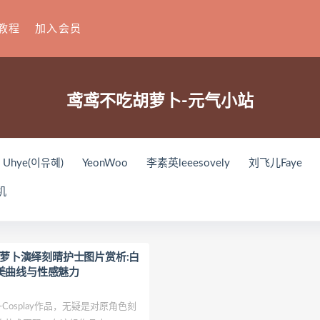
教程
加入会员
鸢鸢不吃胡萝卜-元气小站
Uhye(이유혜)
YeonWoo
李素英leeesovely
刘飞儿Faye
你十七鸽
Yuka(유카)
Myung Ah
Tomiko(とみこ)
Hiz
机
house
禅院熏
奶油妹妹
蜜蜜子Kimmie
莱可Raika
Yo
(루아)
K.G.J
姜仁卿
DJAWA Inkyung
きょう肉肉
爆
ップ
小狐狸Sica
夏诗雯Sally
舞小喵
无筝Ryou
塔塔_Lo
吃胡萝卜演绎刻晴护士图片赏析:白
美曲线与性感魅力
oting Star’sサク
七奈写真馆
日本天使みゅ
田璐璐
장주(I
这个泡泡就是逊啦
Yurisa
孫樂樂
陆卿卿Kyokyo
ArtGr
osplay作品，无疑是对原角色刻
紫姝Murasaki
一只废喵
贝儿酱Miki
Sayako
Son Ye-Eun