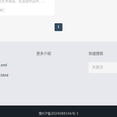
的艺术再现。在这组作品中，
ya
浵卡Tokar
梨瑾瑾
B站立盐盐
轩子巨2兔
星野柒
鸢不吃胡萝卜以精湛的技艺与细腻的表现
48"
柔美中流露着小性感的刻晴护士形
花音栗子)
绫Aya
元素素素素
千阳快起床
大肉丸Amiee
将刻晴的温柔气质完美呈现，更通
独特的性感。
1
更多介绍
快速搜索
xml
html
豫ICP备2024088146号-1