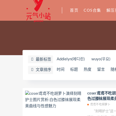
首页
COS合集
解压
Addielyn(에디린)
wuyo(우요)
最新标签
闪月半
Sunnyvier
奶凶小琪
时间
标题
热度
留言
随
文章排序
星之迟迟
YoKo_tattoo
Mike
零崎沙耶
Yerize(한예리)
Rua
wendydydydy_酱油
Neppuネ
coser鸢鸢不
色过膝袜展现柔
nonsummerjack
Pialoof
Sho
鸢鸢不吃胡萝卜
芙兰
萧筱
婴紫-炸毛总裁
“刻晴护士”这一C
Jenny
Eunji Pyo
Uy Uy