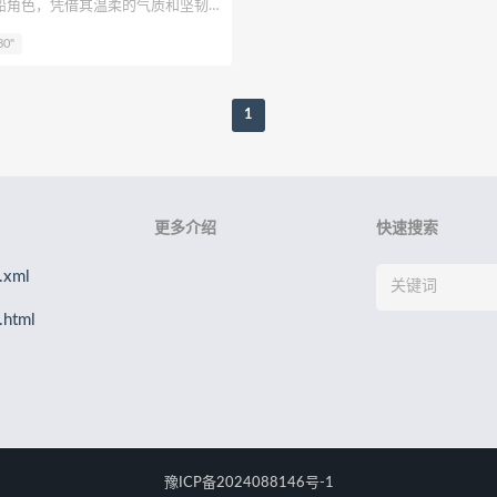
船角色，凭借其温柔的气质和坚韧
Eun
孫楽楽
Patreon
Saika河北彩花
水野弥七
请叫我
喜爱。而在艾瑞-iry的Cosplay
30"
的魅力得到了完美的呈现，尤其是
柒兔
呆米米
刺猬小姐
神本无尾
许枳
贰加六
金鱼
头凝视的瞬间，温柔的气息弥漫整
1
更多介绍
快速搜索
xml
html
豫ICP备2024088146号-1