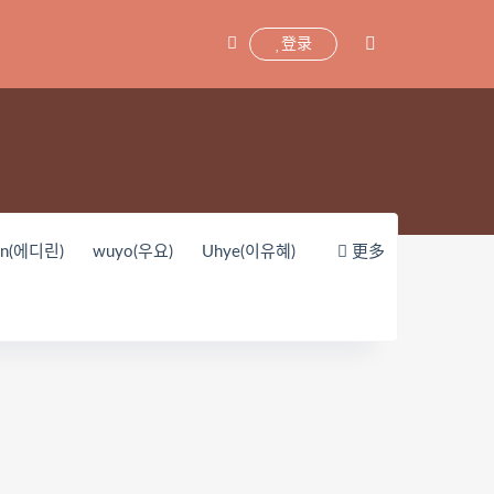
登录
yn(에디린)
wuyo(우요)
Uhye(이유혜)
更多
unnyvier
奶凶小琪
你十七鸽
oKo_tattoo
Mikehouse
禅院熏
Yerize(한예리)
Rua(루아)
K.G.J
y_酱油
Neppuネップ
小狐狸Sica
Pialoof
Shooting Star’sサク
婴紫-炸毛总裁
这个泡泡就是逊啦
Uy Uy
紫姝Murasaki
一只废喵