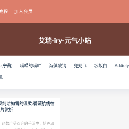
教程
加入会员
艾瑞-iry-元气小站
e(宁酱)
喵喵的喵吖
海藻酸钠
兜兜飞
坂坂白
Addiel
刘飞儿Faye
羽天Shine
芝佳哥打字机Misanay
闪月半
S
机
ko(とみこ)
Hizzy(히지)
echih
KIMLEMON
星之迟迟
Y
Raika
Yoshinobi
JILL
Azuki
珟_珏Dita
零崎沙耶
ょう肉肉
爆机少女喵小吉
小空
七七小姐
wendydydyd
ry呈现纯洁如雪的温柔:碧蓝航线恰
y图片赏析
u
塔塔_Lo1iTa
神探火狸狸
奶狮不咬人
nonsummerjack
田璐璐
장주(Isabella)
小小玉酱
采妮么么
芙兰
萧筱
这款广受欢迎的手游中，恰巴耶
o
ArtGravia
Chono Black
赤酒央子
Jenny
Eunji Pyo