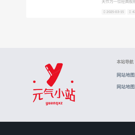
夫作为一位经典舰
贝儿酱Miki
Sayako
Son Ye-
的内心，深受玩家们的
2025-03-15
4
演绎下，恰巴耶夫
B站立盐盐
轩子巨2兔
星野
在她双手抱膝、低
元素素素素
个画面。
本站导航
网站地图.
网站地图.