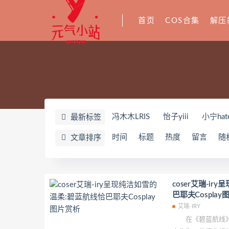
首页
COS合集
解压
冯木木LRIS
怡子yiii
小宁hat
最新标签
YeonWoo
李素英leeesovely
时间
标题
热度
留言
随
文章排序
Yuka(유카)
Myung Ah
Tomi
奶油妹妹
蜜蜜子Kimmie
莱可
姜仁卿
DJAWA Inkyung
き
coser艾瑞-i
巴耶夫Cospla
夏诗雯Sally
舞小喵
无筝Ryo
艾瑞-IRY
七奈写真馆
日本天使みゅ
在《碧蓝航线》
Yurisa
孫樂樂
陆卿卿Kyoky