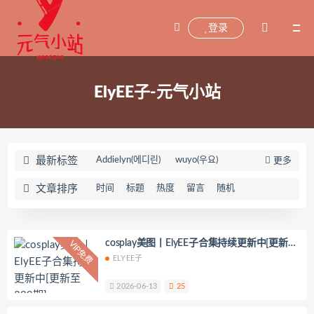
登录
ElyEE子-元气小站
最新标签
Addielyn(에디린)
wuyo(우요)
更多
Uhye(이유혜)
YeonWoo
文章排序
时间
标题
热度
留言
随机
李素英leeesovely
刘飞儿Faye
羽天Shine
芝佳哥打字机Misanay
闪月半
Sunnyvier
奶凶小琪
cosplay美图丨ElyEE子合集持续更新中[更新至
VIP免费
229期]
ELYEE子
你十七鸽
Yuka(유카)
Myung Ah
Tomiko(とみこ)
Hizzy(히지)
echih
2026-06-13
25
KIMLEMON
星之迟迟