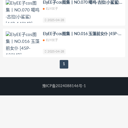
ElyEE子cos图集丨NO.070 噶呜·古拉(小鲨鲨)
YoKo_tattoo
Mikehouse
禅院熏
[44P-149MB]
ELYEE子
奶油妹妹
蜜蜜子Kimmie
莱可Raika
Yoshinobi
JILL
Azuki
2025-04-28
珟_珏Dita
零崎沙耶
Yerize(한예리)
ElyEE子cos图集丨NO.016 玉藻前女仆 [45P-
Rua(루아)
K.G.J
姜仁卿
133MB]
ELYEE子
DJAWA Inkyung
きょう肉肉
2025-04-28
爆机少女喵小吉
小空
七七小姐
wendydydydy_酱油
Neppuネップ
1
小狐狸Sica
夏诗雯Sally
舞小喵
无筝Ryou
塔塔_Lo1iTa
豫ICP备2024088146号-1
神探火狸狸
奶狮不咬人
nonsummerjack
Pialoof
Shooting Star’sサク
七奈写真馆
日本天使みゅ
田璐璐
장주(Isabella)
小小玉酱
采妮么么
芙兰
萧筱
婴紫-炸毛总裁