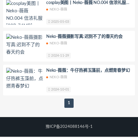
cosplay美图丨Neko-薇薇 NO.004 信浓礼服
YoKo_tattoo
Mikehouse
禅院熏
[30P-74MB]
NEKO-薇薇
奶油妹妹
蜜蜜子Kimmie
莱可Raika
Yoshinobi
JILL
Azuki
2025-05-03
珟_珏Dita
零崎沙耶
Yerize(한예리)
Neko-薇薇摄影写真:迟到不了的春天约会
Rua(루아)
K.G.J
姜仁卿
NEKO-薇薇
DJAWA Inkyung
きょう肉肉
2024-11-29
爆机少女喵小吉
小空
七七小姐
wendydydydy_酱油
Neppuネップ
Neko-薇薇：牛仔热裤玉藻前，点燃青春梦幻
小狐狸Sica
夏诗雯Sally
舞小喵
NEKO-薇薇
无筝Ryou
塔塔_Lo1iTa
2024-10-01
神探火狸狸
奶狮不咬人
nonsummerjack
Pialoof
1
Shooting Star’sサク
七奈写真馆
日本天使みゅ
田璐璐
豫ICP备2024088146号-1
장주(Isabella)
小小玉酱
采妮么么
芙兰
萧筱
婴紫-炸毛总裁