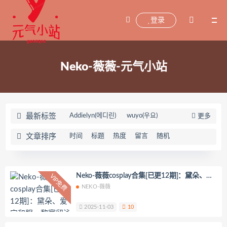
登录
Neko-薇薇-元气小站
最新标签
Addielyn(에디린)
wuyo(우요)
更多
Uhye(이유혜)
YeonWoo
文章排序
时间
标题
热度
留言
随机
李素英leeesovely
刘飞儿Faye
羽天Shine
芝佳哥打字机Misanay
闪月半
Sunnyvier
奶凶小琪
Neko-薇薇cosplay合集[已更12期]：黛朵、爱
VIP免费
宕和服、黎塞留泳装
NEKO-薇薇
你十七鸽
Yuka(유카)
Myung Ah
Tomiko(とみこ)
Hizzy(히지)
echih
2025-11-03
10
KIMLEMON
星之迟迟