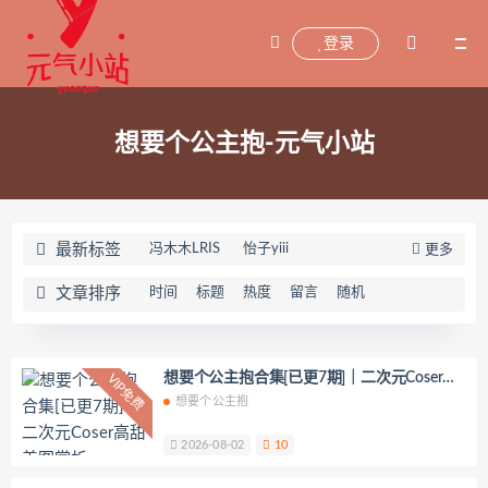
登录
想要个公主抱-元气小站
最新标签
冯木木LRIS
怡子yiii
更多
小宁hate(宁酱)
喵喵的喵吖
文章排序
时间
标题
热度
留言
随机
海藻酸钠
兜兜飞
坂坂白
Addielyn(에디린)
wuyo(우요)
Uhye(이유혜)
YeonWoo
想要个公主抱合集[已更7期]｜二次元Coser高
VIP免费
甜美图赏析
想要个公主抱
李素英leeesovely
刘飞儿Faye
羽天Shine
芝佳哥打字机Misanay
2026-08-02
10
闪月半
Sunnyvier
奶凶小琪