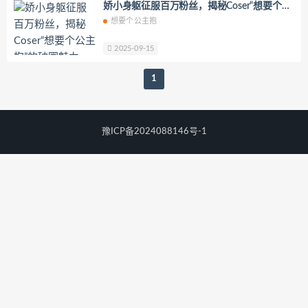
娇小身躯征服百万粉丝，揭秘Coser“想要个公
你十七鸽
Yuka(유카)
Myung Ah
主抱”的破圈魅力
想要个公主抱
Tomiko(とみこ)
Hizzy(히지)
echih
KIMLEMON
星之迟迟
2025-09-15
YoKo_tattoo
Mikehouse
禅院熏
1
奶油妹妹
蜜蜜子Kimmie
莱可Raika
Yoshinobi
JILL
Azuki
珟_珏Dita
零崎沙耶
Yerize(한예리)
豫ICP备2024088146号-1
Rua(루아)
K.G.J
姜仁卿
DJAWA Inkyung
きょう肉肉
爆机少女喵小吉
小空
七七小姐
wendydydydy_酱油
Neppuネップ
小狐狸Sica
夏诗雯Sally
舞小喵
无筝Ryou
塔塔_Lo1iTa
神探火狸狸
奶狮不咬人
nonsummerjack
Pialoof
Shooting Star’sサク
七奈写真馆