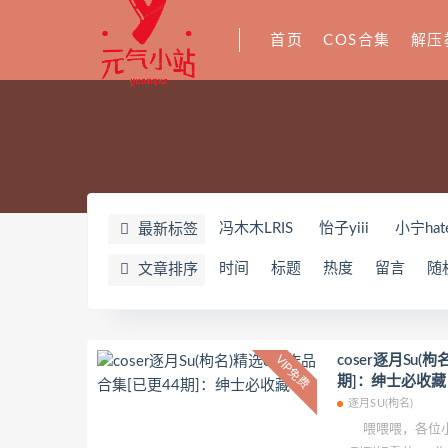
首页
COS合集
解压
冯木木LRIS
怡子yiii
小宁hat
最新标签
YeonWoo
李素英leeesovely
时间
标题
热度
留言
随
文章排序
Yuka(유카)
Myung Ah
Tomi
奶油妹妹
蜜蜜子Kimmie
莱可
姜仁卿
DJAWA Inkyung
き
coser逐月Su(
VIP免费
期]：绅士必收藏
夏诗雯Sally
舞小喵
无筝Ryo
逐月SU(枸名)
七奈写真馆
日本天使みゅ
喂喂喂，各位小可
Yurisa
孫樂樂
陆卿卿Kyoky