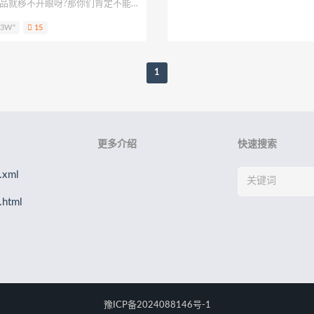
作品就移不开眼呀?那你们肯定不能
Eun
孫楽楽
Patreon
Saika河北彩花
水野弥七
请叫我
络美女coser——逐月Su!今天就
.3W"
15
她的cos图集合集，目前可是已经
柒兔
呆米米
刺猬小姐
神本无尾
许枳
贰加六
金鱼
哦，每一期都藏着惊喜，快搬好小板
1
更多介绍
快速搜索
xml
html
豫ICP备2024088146号-1