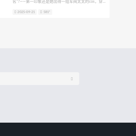
名”?——第一印象还是她出得一组军阀太太的cos，穿着
若生
Rizunya
浵卡Tokar
梨瑾瑾
缎面旗袍斜倚在雕花木椅上，眼神里一半是娇媚一半
2025-09-21
581"
是凉薄……我当时就“嘶”了一声：这姑娘，有点东西
kinngyo(花音栗子)
绫Aya
啊。她给我的感觉就像是广州那种湿漉漉又热乎乎的
夜里，突然闪过的一道光。