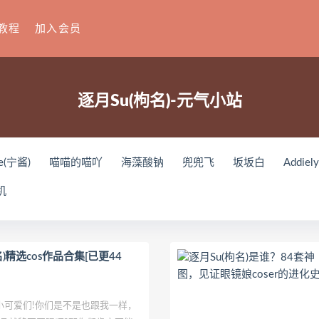
教程
加入会员
逐月Su(枸名)-元气小站
e(宁酱)
喵喵的喵吖
海藻酸钠
兜兜飞
坂坂白
Addiel
刘飞儿Faye
羽天Shine
芝佳哥打字机Misanay
闪月半
S
机
ko(とみこ)
Hizzy(히지)
echih
KIMLEMON
星之迟迟
Y
Raika
Yoshinobi
JILL
Azuki
珟_珏Dita
零崎沙耶
ょう肉肉
爆机少女喵小吉
小空
七七小姐
wendydydyd
枸名)精选cos作品合集[已更44
u
塔塔_Lo1iTa
神探火狸狸
奶狮不咬人
nonsummerjack
田璐璐
장주(Isabella)
小小玉酱
采妮么么
芙兰
萧筱
爱们!你们是不是也跟我一样，
o
ArtGravia
Chono Black
赤酒央子
Jenny
Eunji Pyo