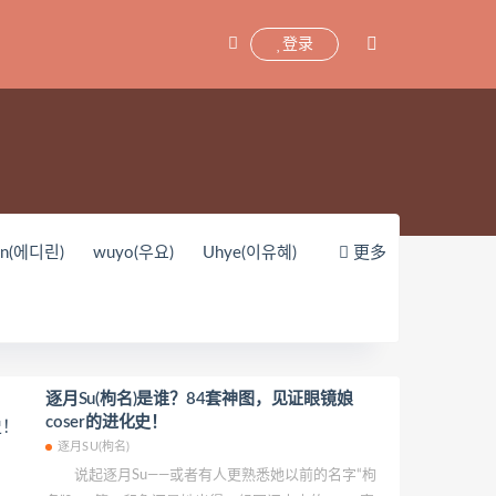
登录
yn(에디린)
wuyo(우요)
Uhye(이유혜)
更多
unnyvier
奶凶小琪
你十七鸽
oKo_tattoo
Mikehouse
禅院熏
Yerize(한예리)
Rua(루아)
K.G.J
y_酱油
Neppuネップ
小狐狸Sica
逐月Su(枸名)是谁？84套神图，见证眼镜娘
coser的进化史！
Pialoof
Shooting Star’sサク
逐月SU(枸名)
婴紫-炸毛总裁
这个泡泡就是逊啦
说起逐月Su——或者有人更熟悉她以前的名字“枸
Uy Uy
紫姝Murasaki
一只废喵