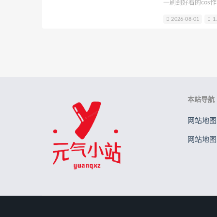
一刷到好看的cos
贝儿酱Miki
Sayako
Son Ye-
错过这位超有灵气的网
2026-08-01
1
来给大家好好扒一扒
B站立盐盐
轩子巨2兔
星野
收集了足足44期
元素素素素
凳听我慢慢说～
本站导航
网站地图.
网站地图.