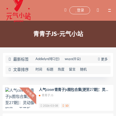
登录
青青子JS-元气小站
最新标签
Addielyn(에디린)
wuyo(우요)
更多
Uhye(이유혜)
YeonWoo
文章排序
时间
标题
热度
留言
随机
李素英leeesovely
刘飞儿Faye
羽天Shine
芝佳哥打字机Misanay
闪月半
Sunnyvier
奶凶小琪
人气coser青青子js图包合集[更至27期]：灵动
VIP免费
御姐风cos天花板
青青子JS
你十七鸽
Yuka(유카)
Myung Ah
Tomiko(とみこ)
Hizzy(히지)
echih
2026-03-08
10
KIMLEMON
星之迟迟