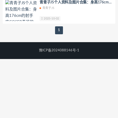
青青子JS个人资料及图片合集​​：身高176cm的
YoKo_tattoo
Mikehouse
禅院熏
射手座COSER青爷的进圈故事
青青子JS
奶油妹妹
蜜蜜子Kimmie
莱可Raika
Yoshinobi
JILL
Azuki
2025-10-02
珟_珏Dita
零崎沙耶
Yerize(한예리)
1
Rua(루아)
K.G.J
姜仁卿
DJAWA Inkyung
きょう肉肉
爆机少女喵小吉
小空
七七小姐
豫ICP备2024088146号-1
wendydydydy_酱油
Neppuネップ
小狐狸Sica
夏诗雯Sally
舞小喵
无筝Ryou
塔塔_Lo1iTa
神探火狸狸
奶狮不咬人
nonsummerjack
Pialoof
Shooting Star’sサク
七奈写真馆
日本天使みゅ
田璐璐
장주(Isabella)
小小玉酱
采妮么么
芙兰
萧筱
婴紫-炸毛总裁