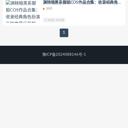
渊秧暗黑系御姐COS作品合集​​：收录经典角色
YoKo_tattoo
Mikehouse
禅院熏
扮演与独家幕后花絮
渊秧
奶油妹妹
蜜蜜子Kimmie
莱可Raika
Yoshinobi
JILL
Azuki
2025-10-03
珟_珏Dita
零崎沙耶
Yerize(한예리)
1
Rua(루아)
K.G.J
姜仁卿
DJAWA Inkyung
きょう肉肉
爆机少女喵小吉
小空
七七小姐
豫ICP备2024088146号-1
wendydydydy_酱油
Neppuネップ
小狐狸Sica
夏诗雯Sally
舞小喵
无筝Ryou
塔塔_Lo1iTa
神探火狸狸
奶狮不咬人
nonsummerjack
Pialoof
Shooting Star’sサク
七奈写真馆
日本天使みゅ
田璐璐
장주(Isabella)
小小玉酱
采妮么么
芙兰
萧筱
婴紫-炸毛总裁