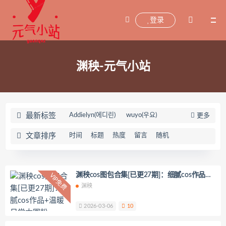
登录
渊秧-元气小站
最新标签
Addielyn(에디린)
wuyo(우요)
更多
Uhye(이유혜)
YeonWoo
文章排序
时间
标题
热度
留言
随机
李素英leeesovely
刘飞儿Faye
羽天Shine
芝佳哥打字机Misanay
闪月半
Sunnyvier
奶凶小琪
渊秧cos图包合集[已更27期]：细腻cos作品
VIP免费
+温暖日常太圈粉
渊秧
你十七鸽
Yuka(유카)
Myung Ah
Tomiko(とみこ)
Hizzy(히지)
echih
2026-03-06
10
KIMLEMON
星之迟迟