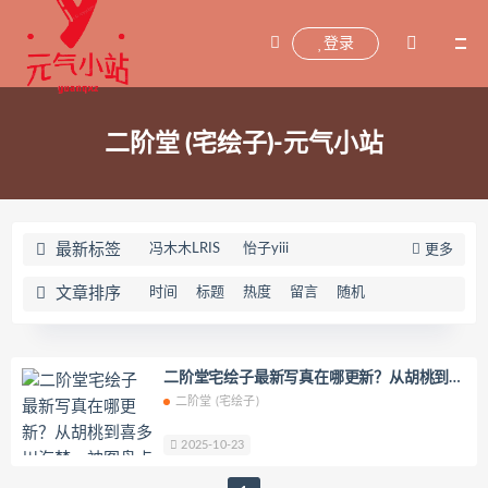
登录
二阶堂 (宅绘子)-元气小站
最新标签
冯木木LRIS
怡子yiii
更多
小宁hate(宁酱)
喵喵的喵吖
文章排序
时间
标题
热度
留言
随机
海藻酸钠
兜兜飞
坂坂白
Addielyn(에디린)
wuyo(우요)
Uhye(이유혜)
YeonWoo
二阶堂宅绘子最新写真在哪更新？从胡桃到喜
多川海梦，神图盘点不容错过！
二阶堂 (宅绘子)
李素英leeesovely
刘飞儿Faye
羽天Shine
芝佳哥打字机Misanay
2025-10-23
闪月半
Sunnyvier
奶凶小琪