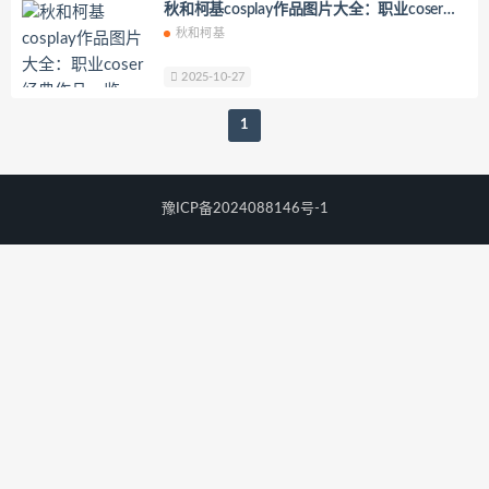
秋和柯基cosplay作品图片大全：职业coser经
你十七鸽
Yuka(유카)
Myung Ah
典作品一览
秋和柯基
Tomiko(とみこ)
Hizzy(히지)
echih
KIMLEMON
星之迟迟
2025-10-27
YoKo_tattoo
Mikehouse
禅院熏
1
奶油妹妹
蜜蜜子Kimmie
莱可Raika
Yoshinobi
JILL
Azuki
珟_珏Dita
零崎沙耶
Yerize(한예리)
豫ICP备2024088146号-1
Rua(루아)
K.G.J
姜仁卿
DJAWA Inkyung
きょう肉肉
爆机少女喵小吉
小空
七七小姐
wendydydydy_酱油
Neppuネップ
小狐狸Sica
夏诗雯Sally
舞小喵
无筝Ryou
塔塔_Lo1iTa
神探火狸狸
奶狮不咬人
nonsummerjack
Pialoof
Shooting Star’sサク
七奈写真馆