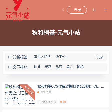
登录
秋和柯基-元气小站
最新标签
冯木木LRIS
怡子yiii
更多
小宁hate(宁酱)
喵喵的喵吖
文章排序
时间
标题
热度
留言
随机
海藻酸钠
兜兜飞
坂坂白
Addielyn(에디린)
wuyo(우요)
Uhye(이유혜)
YeonWoo
秋和柯基COS作品全集[已更123期]：OL、文
VIP免费
艺、性感三连征服二次元
秋和柯基
李素英leeesovely
刘飞儿Faye
羽天Shine
芝佳哥打字机Misanay
2025-12-15
20
闪月半
Sunnyvier
奶凶小琪