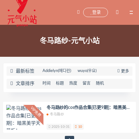
登录
冬马路纱-元气小站
最新标签
Addielyn(에디린)
wuyo(우요)
更多
Uhye(이유혜)
YeonWoo
文章排序
时间
标题
热度
留言
随机
李素英leeesovely
刘飞儿Faye
羽天Shine
芝佳哥打字机Misanay
闪月半
Sunnyvier
奶凶小琪
冬马路纱的cos作品合集[已更9期]：暗黑美学
VIP免费
天花板！
冬马路纱
你十七鸽
Yuka(유카)
Myung Ah
Tomiko(とみこ)
Hizzy(히지)
echih
2025-10-31
10
KIMLEMON
星之迟迟