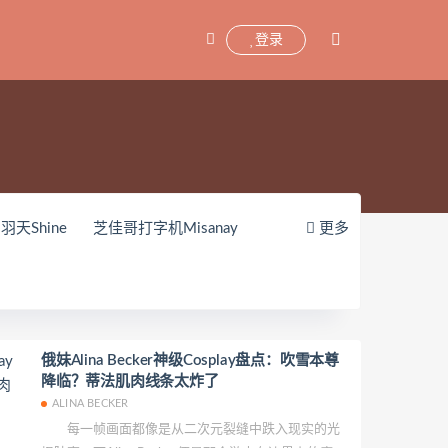
登录
羽天Shine
芝佳哥打字机Misanay
更多
zy(히지)
echih
KIMLEMON
shinobi
JILL
Azuki
珟_珏Dita
机少女喵小吉
小空
七七小姐
1iTa
神探火狸狸
奶狮不咬人
俄妹Alina Becker神级Cosplay盘点：吹雪本尊
降临？蒂法肌肉线条太炸了
sabella)
小小玉酱
采妮么么
ALINA BECKER
avia
Chono Black
赤酒央子
每一帧画面都像是从二次元裂缝中跌入现实的光
孫楽楽
Patreon
Saika河北彩花