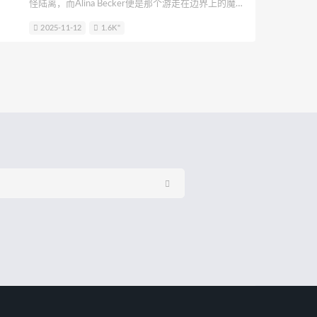
怪陆离，而Alina Becker便是那个游走在边界上的魔法
兔
呆米米
刺猬小姐
神本无尾
师。当你刷到她那组火出圈的《一拳超人》吹雪Cos
2025-11-12
1.6K"
时，恐怕会忍不住倒吸一口气——这哪里是“还原”?分明
Yeon Nabi
嶋葵
natsume0v0
是让漫画页活过来的诡谲术法!镜头下的她裹着吹雪那
身标志性墨绿大衣，金色短发利落飒爽，而最绝的是
那份“肥美而不艳俗”的张力，仿佛清炭笔下的线条被注
了血肉，既有御姐的锋芒，又藏着一丝妹妹面对强敌
时的倔强。难怪粉丝狂呼她是“先天吹雪圣体”，这称呼
背后，是千万次对镜琢磨神态的偏执。