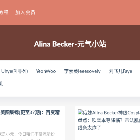
教程
加入会员
Alina Becker-元气小站
Uhye(이유혜)
YeonWoo
李素英leeesovely
刘飞儿Faye
你十七鸽
Yuka(유카)
Myung Ah
Tomiko(とみこ)
Hiz
机
house
禅院熏
奶油妹妹
蜜蜜子Kimmie
莱可Raika
Yo
(루아)
K.G.J
姜仁卿
DJAWA Inkyung
きょう肉肉
爆
ップ
小狐狸Sica
夏诗雯Sally
舞小喵
无筝Ryou
塔塔_Lo
r Cos美图集锦[更至37期]：百变精
oting Star’sサク
七奈写真馆
日本天使みゅ
田璐璐
장주(I
这个泡泡就是逊啦
Yurisa
孫樂樂
陆卿卿Kyokyo
ArtGr
是小元，今日咱们不聊流量纷
紫姝Murasaki
一只废喵
贝儿酱Miki
Sayako
Son Ye-Eun