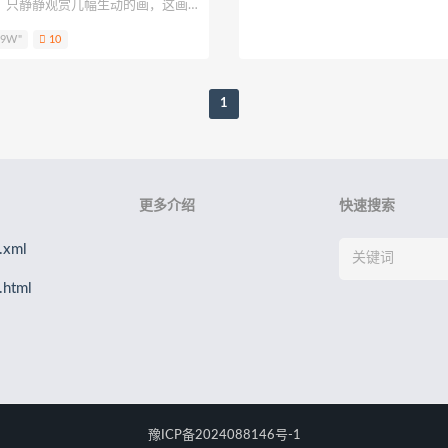
，只静静观赏几幅生动的画，这画
ya
浵卡Tokar
梨瑾瑾
B站立盐盐
轩子巨2兔
星野柒
克尔 (Alina Becker)，都
.9W"
10
美图集锦中。
花音栗子)
绫Aya
元素素素素
千阳快起床
大肉丸Amiee
1
更多介绍
快速搜索
xml
html
豫ICP备2024088146号-1