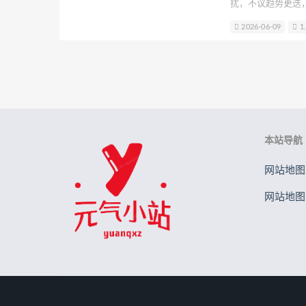
扰，不议趋势更迭
水野弥七
请叫我若生
Rizun
中的主角，是Coser艾丽娜·贝
2026-06-09
1
来自她的34期作品
许枳
贰加六
金鱼kinngyo(
胡桃猫Kurumineko
晕崽Zz
本站导航
网站地图.
网站地图.