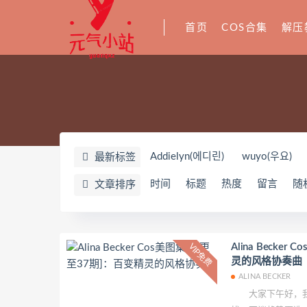
首页
COS合集
解压
Addielyn(에디린)
wuyo(우요)
最新标签
闪月半
Sunnyvier
奶凶小琪
时间
标题
热度
留言
随
文章排序
星之迟迟
YoKo_tattoo
Mike
零崎沙耶
Yerize(한예리)
Rua
wendydydydy_酱油
Neppuネ
Alina Becke
VIP免费
灵的风格协奏曲
nonsummerjack
Pialoof
Sho
ALINA BECKER
芙兰
萧筱
婴紫-炸毛总裁
大家下午好，我
Jenny
Eunji Pyo
Uy Uy