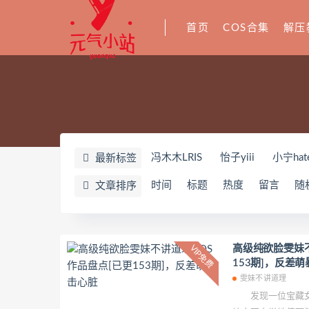
首页
COS合集
解压
冯木木LRIS
怡子yiii
小宁hat
最新标签
YeonWoo
李素英leeesovely
时间
标题
热度
留言
随
文章排序
Yuka(유카)
Myung Ah
Tomi
奶油妹妹
蜜蜜子Kimmie
莱可
姜仁卿
DJAWA Inkyung
き
高级纯欲脸雯妹不
VIP免费
153期]，反差
夏诗雯Sally
舞小喵
无筝Ryo
雯妹不讲道理
七奈写真馆
日本天使みゅ
发现一位宝藏女孩
Yurisa
孫樂樂
陆卿卿Kyoky