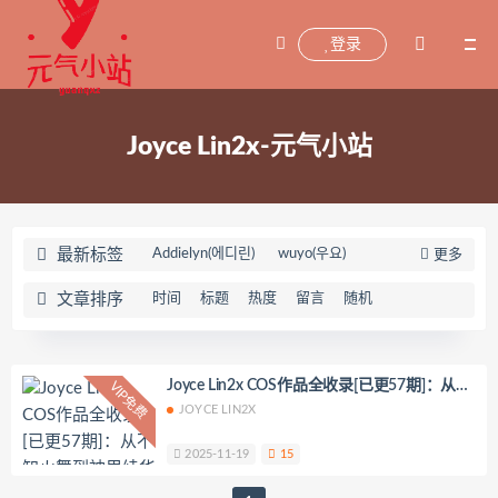
登录
Joyce Lin2x-元气小站
最新标签
Addielyn(에디린)
wuyo(우요)
更多
Uhye(이유혜)
YeonWoo
文章排序
时间
标题
热度
留言
随机
李素英leeesovely
刘飞儿Faye
羽天Shine
芝佳哥打字机Misanay
闪月半
Sunnyvier
奶凶小琪
Joyce Lin2x COS作品全收录[已更57期]：从不
VIP免费
知火舞到神里绫华的视觉盛宴
JOYCE LIN2X
你十七鸽
Yuka(유카)
Myung Ah
Tomiko(とみこ)
Hizzy(히지)
echih
2025-11-19
15
KIMLEMON
星之迟迟