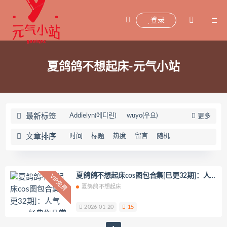
登录
夏鸽鸽不想起床-元气小站
最新标签
Addielyn(에디린)
wuyo(우요)
更多
Uhye(이유혜)
YeonWoo
文章排序
时间
标题
热度
留言
随机
李素英leeesovely
刘飞儿Faye
羽天Shine
芝佳哥打字机Misanay
闪月半
Sunnyvier
奶凶小琪
夏鸽鸽不想起床cos图包合集[已更32期]：人
VIP免费
气coser经典作品赏析
夏鸽鸽不想起床
你十七鸽
Yuka(유카)
Myung Ah
Tomiko(とみこ)
Hizzy(히지)
echih
2026-01-20
15
KIMLEMON
星之迟迟