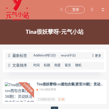
登录
Tina很妖孽呀-元气小站
最新标签
Addielyn(에디린)
wuyo(우요)
更多
Uhye(이유혜)
YeonWoo
文章排序
时间
标题
热度
留言
随机
李素英leeesovely
刘飞儿Faye
羽天Shine
芝佳哥打字机Misanay
闪月半
Sunnyvier
奶凶小琪
SVIP免费
Tina很妖孽呀cos图包合集[更至38期]：灵动妖
冶的广东二次元女神
TINA很妖孽呀
你十七鸽
Yuka(유카)
Myung Ah
Tomiko(とみこ)
Hizzy(히지)
echih
2026-02-25
15
KIMLEMON
星之迟迟