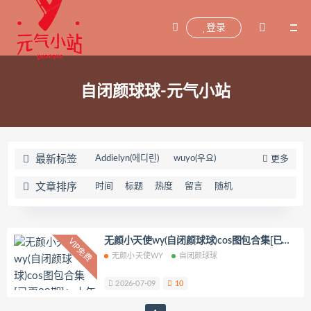
登录
自闭颜球球-元气小站
最新标签
Addielyn(에디린)
wuyo(우요)
更多
Uhye(이유혜)
YeonWoo
文章排序
时间
标题
热度
留言
随机
李素英leeesovely
刘飞儿Faye
羽天Shine
芝佳哥打字机Misanay
闪月半
Sunnyvier
奶凶小琪
无颜小天使wy(自闭颜球球)cos图包合集[已更
VIP免费
29期]：十年热爱演绎多元风采
无颜小天使WY
自闭颜球球
你十七鸽
Yuka(유카)
Myung Ah
Tomiko(とみこ)
Hizzy(히지)
echih
2026-07-09
10
KIMLEMON
星之迟迟