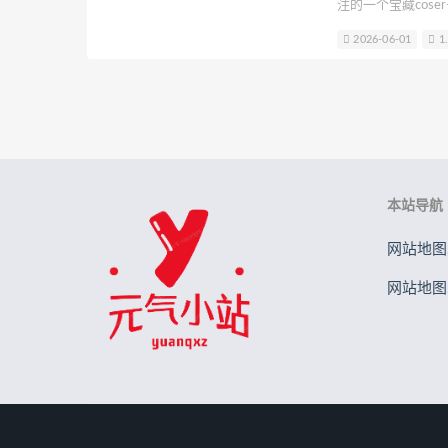
注的一个宝藏cose
贝儿酱Miki
Sayako
Son Ye-
内cos圈算是挺有
2026-06-01
1
候，我整个人都惊
B站立盐盐
轩子巨2兔
星野
但别看个子不大，
元素素素素
本站导航
网站地图.
网站地图.