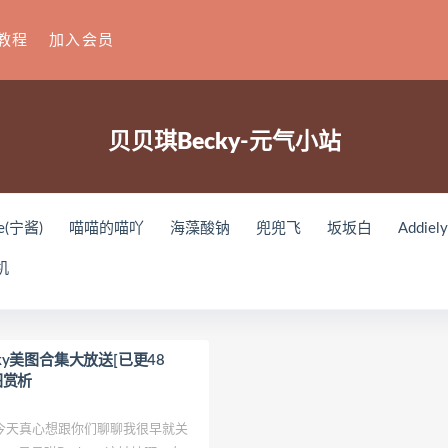
教程
加入会员
贝贝琪Becky-元气小站
e(宁酱)
喵喵的喵吖
海藻酸钠
兜兜飞
坂坂白
Addiel
刘飞儿Faye
羽天Shine
芝佳哥打字机Misanay
闪月半
S
机
ko(とみこ)
Hizzy(히지)
echih
KIMLEMON
星之迟迟
Y
Raika
Yoshinobi
JILL
Azuki
珟_珏Dita
零崎沙耶
ょう肉肉
爆机少女喵小吉
小空
七七小姐
wendydydyd
cky美图合集大放送[已更48
美图赏析
u
塔塔_Lo1iTa
神探火狸狸
奶狮不咬人
nonsummerjack
田璐璐
장주(Isabella)
小小玉酱
采妮么么
芙兰
萧筱
天真心想跟你们聊聊我很早就关
o
ArtGravia
Chono Black
赤酒央子
Jenny
Eunji Pyo