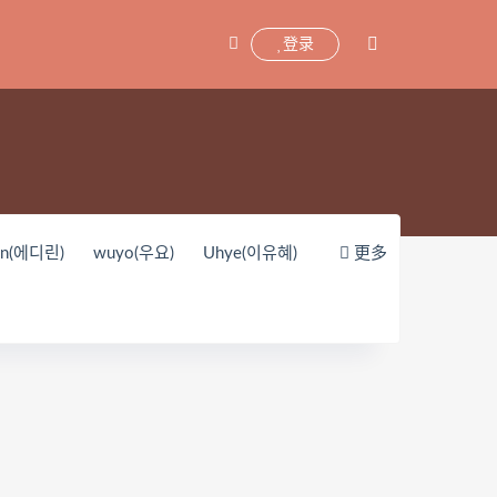
登录
yn(에디린)
wuyo(우요)
Uhye(이유혜)
更多
unnyvier
奶凶小琪
你十七鸽
oKo_tattoo
Mikehouse
禅院熏
Yerize(한예리)
Rua(루아)
K.G.J
y_酱油
Neppuネップ
小狐狸Sica
Pialoof
Shooting Star’sサク
婴紫-炸毛总裁
这个泡泡就是逊啦
Uy Uy
紫姝Murasaki
一只废喵