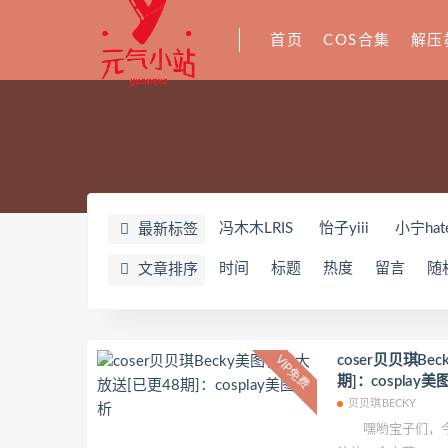
首页
COS合集
解压
冯木木LRIS
怡子yiii
小宁hat
最新标签
YeonWoo
李素英leeesovely
时间
标题
热度
留言
随
文章排序
Yuka(유카)
Myung Ah
Tomi
奶油妹妹
蜜蜜子Kimmie
莱可
姜仁卿
DJAWA Inkyung
き
coser贝贝琪Be
VIP免费
期]：cosplay
夏诗雯Sally
舞小喵
无筝Ryo
贝贝琪BECKY
七奈写真馆
日本天使みゅ
嘿哟宝子们，今
Yurisa
孫樂樂
陆卿卿Kyoky