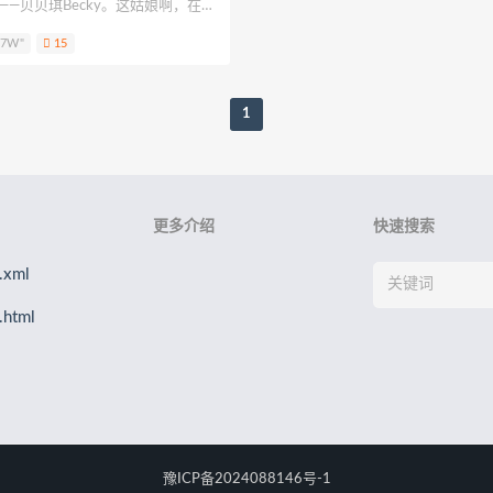
r——贝贝琪Becky。这姑娘啊，在国
Eun
孫楽楽
Patreon
Saika河北彩花
水野弥七
请叫我
名气的，第一次在微博刷到她的时
.7W"
15
了，哇塞。她身高大概158的样子，
柒兔
呆米米
刺猬小姐
神本无尾
许枳
贰加六
金鱼
气场是真的足。
1
更多介绍
快速搜索
xml
html
豫ICP备2024088146号-1