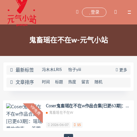
登录
鬼畜瑶在不在w-元气小站
最新标签
冯木木LRIS
怡子yiii
更多
小宁hate(宁酱)
喵喵的喵吖
文章排序
时间
标题
热度
留言
随机
海藻酸钠
兜兜飞
坂坂白
Addielyn(에디린)
wuyo(우요)
Uhye(이유혜)
YeonWoo
Coser鬼畜瑶在不在w作品合集[已更63期]：瑶
VIP免费
瑶爱吃宵夜cos美图了解一下
鬼畜瑶在不在W
李素英leeesovely
刘飞儿Faye
羽天Shine
芝佳哥打字机Misanay
2026-06-07
15
闪月半
Sunnyvier
奶凶小琪