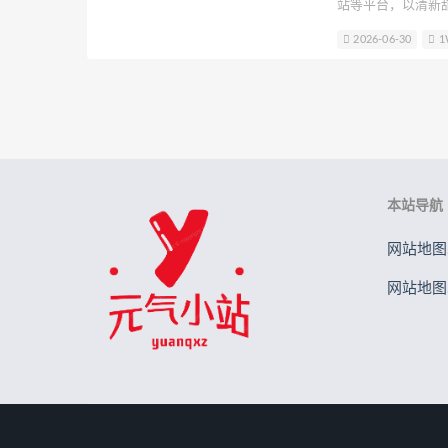
站等平台，以清新
贝儿酱Miki
Sayako
Son Ye-
到粉丝喜爱。她擅
2026-06-30
1
兔女郎及日系JK等
B站立盐盐
轩子巨2兔
星野
合作拍摄，写真兼
元素素素素
本站导航
网站地图.
网站地图.