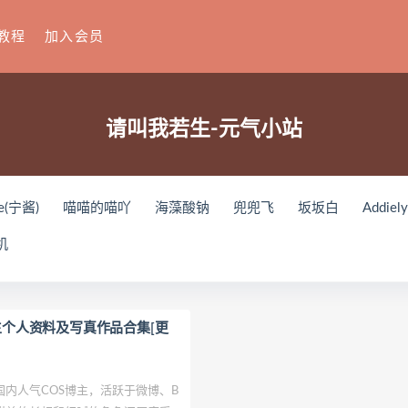
教程
加入会员
请叫我若生-元气小站
e(宁酱)
喵喵的喵吖
海藻酸钠
兜兜飞
坂坂白
Addiel
刘飞儿Faye
羽天Shine
芝佳哥打字机Misanay
闪月半
S
机
ko(とみこ)
Hizzy(히지)
echih
KIMLEMON
星之迟迟
Y
Raika
Yoshinobi
JILL
Azuki
珟_珏Dita
零崎沙耶
ょう肉肉
爆机少女喵小吉
小空
七七小姐
wendydydyd
若生个人资料及写真作品合集[更
u
塔塔_Lo1iTa
神探火狸狸
奶狮不咬人
nonsummerjack
田璐璐
장주(Isabella)
小小玉酱
采妮么么
芙兰
萧筱
人气COS博主，活跃于微博、B
o
ArtGravia
Chono Black
赤酒央子
Jenny
Eunji Pyo