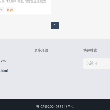
甜美的长相和细腻的角色还原度受
Eun
孫楽楽
Patreon
Saika河北彩花
水野弥七
请叫我
长演绎二次元女主、初音未来、黑
W"
10
多种风格，常与知名博主萌芽儿o0
柒兔
呆米米
刺猬小姐
神本无尾
许枳
贰加六
金鱼
具少女感与氛围感。
1
更多介绍
快速搜索
xml
html
豫ICP备2024088146号-1