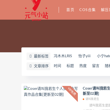
首页
COS合集
解压
冯木木LRIS
怡子yiii
小宁hat
最新标签
YeonWoo
李素英leeesovely
时间
标题
热度
留言
随
文章排序
Yuka(유카)
Myung Ah
Tomi
奶油妹妹
蜜蜜子Kimmie
莱可
姜仁卿
DJAWA Inkyung
き
Coser请叫我
VIP免费
新至02期]
夏诗雯Sally
舞小喵
无筝Ryo
请叫我若生
七奈写真馆
日本天使みゅ
请叫我若生是国内
Yurisa
孫樂樂
陆卿卿Kyoky