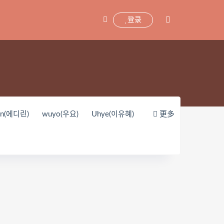
登录
yn(에디린)
wuyo(우요)
Uhye(이유혜)
更多
unnyvier
奶凶小琪
你十七鸽
oKo_tattoo
Mikehouse
禅院熏
Yerize(한예리)
Rua(루아)
K.G.J
y_酱油
Neppuネップ
小狐狸Sica
Pialoof
Shooting Star’sサク
婴紫-炸毛总裁
这个泡泡就是逊啦
Uy Uy
紫姝Murasaki
一只废喵