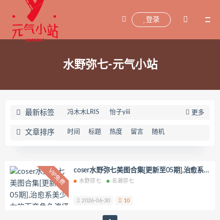
登录
水野弥七-元气小站
最新标签
冯木木LRIS
怡子yiii
更多
小宁hate(宁酱)
喵喵的喵吖
文章排序
时间
标题
热度
留言
随机
海藻酸钠
兜兜飞
坂坂白
Addielyn(에디린)
wuyo(우요)
Uhye(이유혜)
YeonWoo
coser水野弥七美图合集[更新至05期],治愈系
VIP免费
美少女的百变角色演绎
水野弥七
名濑弥七
李素英leeesovely
刘飞儿Faye
羽天Shine
芝佳哥打字机Misanay
2026-06-30
10
闪月半
Sunnyvier
奶凶小琪