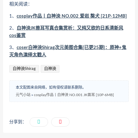
相关阅读：
1、
cosplay作品丨白神泱 NO.002 爱岩 獒犬 [21P-12MB]
2、
白神泱JK兽耳写真合集赏析：又纯又欲的日系清新风
cos鉴赏
3、
coser白神泱Shirag次元美图合集[已更25期]：原神+鬼
灭角色演绎太戳人
白神泱Shirag
白神泱
本文配图来自网络，如有侵权请联系删除。
元气小站
»
cosplay作品丨白神泱 NO.001 JK兽耳 [10P-6MB]
分享到：