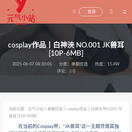
登录
cosplay作品丨白神泱 NO.001 JK兽耳
[10P-6MB]
2025-06-07 08:30:05
分类：
单期优选
热度：15.4W
评论：
0
当前位置：
元气小站
单期优选
cosplay作品丨白神泱 NO.001 JK
兽耳 [10P-6MB]
在当前的Cosplay界，"JK兽耳"这一主题凭借其独