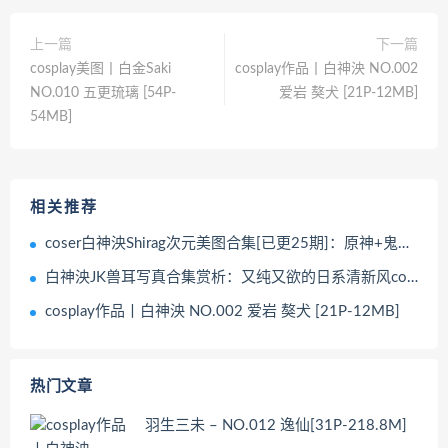
上一篇
下一篇
cosplay美图丨白金Saki
cosplay作品丨白神泱 NO.002
NO.010 五更琉璃 [54P-
爱岩 獒犬 [21P-12MB]
54MB]
相关推荐
coser白神泱Shirag次元美图合集[已更25期]：原神+鬼灭角色演绎太戳人
白神泱JK兽耳写真合集赏析：又纯又欲的日系清新风cos鉴赏
cosplay作品丨白神泱 NO.002 爱岩 獒犬 [21P-12MB]
热门文章
羽生三未 – NO.012 逸仙[31P-218.8M]