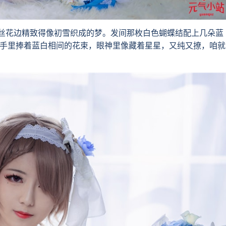
花边精致得像初雪织成的梦。发间那枚白色蝴蝶结配上几朵蓝
她手里捧着蓝白相间的花束，眼神里像藏着星星，又纯又撩，咱就