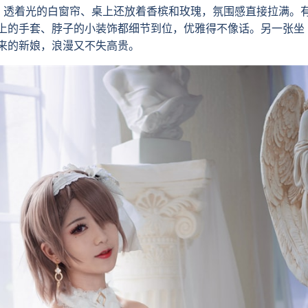
透着光的白窗帘、桌上还放着香槟和玫瑰，氛围感直接拉满。
上的手套、脖子的小装饰都细节到位，优雅得不像话。另一张坐
来的新娘，浪漫又不失高贵。