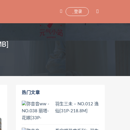
登录
B]
热门文章
羽生三未 – NO.012 逸
仙[31P-218.8M]