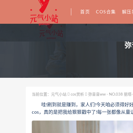
首页
COS合集
解压
弥
当前位置：
元气小站
cos赏析
弥音音ww - NO.038 丽塔-
哇!刷到就是赚到，家人们!今天咱必须得好好唠
cos，真的是把我给狠狠戳中了!每一张都像从