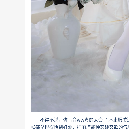
不得不说，弥音音ww真的太会了!不止服装还
帧都拿捏得恰到好处，把丽塔那种又纯又欲的气