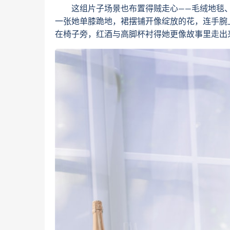
这组片子场景也布置得贼走心——毛绒地毯、
一张她单膝跪地，裙摆铺开像绽放的花，连手腕
在椅子旁，红酒与高脚杯衬得她更像故事里走出