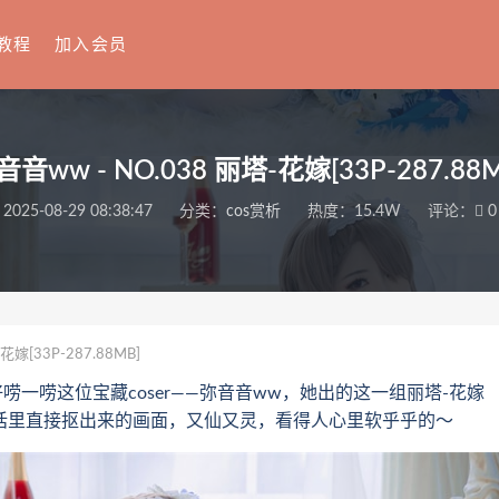
教程
加入会员
音音ww - NO.038 丽塔-花嫁[33P-287.88M
2025-08-29 08:38:47
分类：
cos赏析
热度：15.4W
评论：
0
花嫁[33P-287.88MB]
一唠这位宝藏coser——弥音音ww，她出的这一组丽塔-花嫁
童话里直接抠出来的画面，又仙又灵，看得人心里软乎乎的～