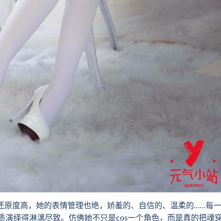
原度高，她的表情管理也绝，娇羞的、自信的、温柔的……每
质演绎得淋漓尽致。仿佛她不只是cos一个角色，而是真的把魂