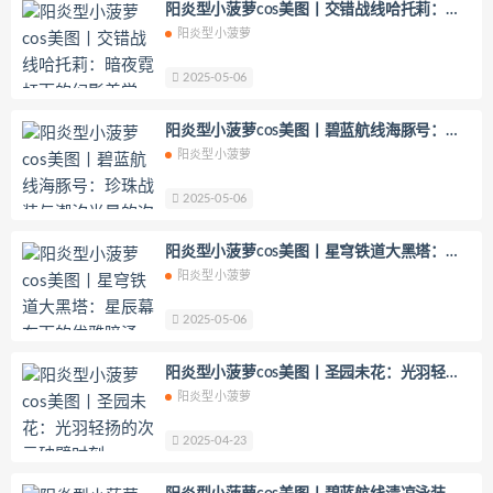
阳炎型小菠萝cos美图丨交错战线哈托莉：暗
你十七鸽
Yuka(유카)
Myung Ah
夜霓虹下的幻影美学
阳炎型小菠萝
Tomiko(とみこ)
Hizzy(히지)
echih
KIMLEMON
星之迟迟
2025-05-06
YoKo_tattoo
Mikehouse
禅院熏
阳炎型小菠萝cos美图丨碧蓝航线海豚号：珍
奶油妹妹
蜜蜜子Kimmie
珠战装与潮汐光晕的次元交响
阳炎型小菠萝
莱可Raika
Yoshinobi
JILL
Azuki
2025-05-06
珟_珏Dita
零崎沙耶
Yerize(한예리)
Rua(루아)
K.G.J
姜仁卿
阳炎型小菠萝cos美图丨星穹铁道大黑塔：星
DJAWA Inkyung
きょう肉肉
辰幕布下的优雅暗涌
阳炎型小菠萝
爆机少女喵小吉
小空
七七小姐
2025-05-06
wendydydydy_酱油
Neppuネップ
小狐狸Sica
夏诗雯Sally
舞小喵
阳炎型小菠萝cos美图丨圣园未花：光羽轻扬
的次元破壁时刻
无筝Ryou
塔塔_Lo1iTa
阳炎型小菠萝
神探火狸狸
奶狮不咬人
2025-04-23
nonsummerjack
Pialoof
Shooting Star’sサク
七奈写真馆