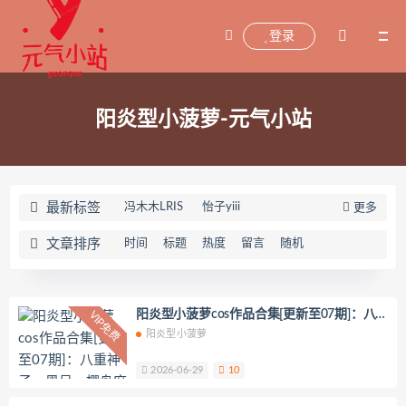
登录
阳炎型小菠萝-元气小站
最新标签
冯木木LRIS
怡子yiii
更多
小宁hate(宁酱)
喵喵的喵吖
文章排序
时间
标题
热度
留言
随机
海藻酸钠
兜兜飞
坂坂白
Addielyn(에디린)
wuyo(우요)
Uhye(이유혜)
YeonWoo
阳炎型小菠萝cos作品合集[更新至07期]：八
VIP免费
重神子、黑呆、樱岛麻衣等角色全收录
阳炎型小菠萝
李素英leeesovely
刘飞儿Faye
羽天Shine
芝佳哥打字机Misanay
2026-06-29
10
闪月半
Sunnyvier
奶凶小琪