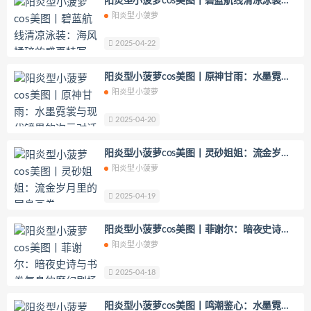
阳炎型小菠萝cos美图丨碧蓝航线清凉泳装：
海风揉碎的盛夏特写
阳炎型小菠萝
日本天使みゅ
田璐璐
장주(Isabella)
小小玉酱
采妮么么
2025-04-22
芙兰
萧筱
婴紫-炸毛总裁
阳炎型小菠萝cos美图丨原神甘雨：水墨霓裳
这个泡泡就是逊啦
Yurisa
孫樂樂
与现代镜界的次元对话
阳炎型小菠萝
陆卿卿Kyokyo
ArtGravia
2025-04-20
Chono Black
赤酒央子
Jenny
Eunji Pyo
Uy Uy
紫姝Murasaki
阳炎型小菠萝cos美图丨灵砂姐姐：流金岁月
一只废喵
贝儿酱Miki
Sayako
里的屏息画卷
阳炎型小菠萝
Son Ye-Eun
孫楽楽
Patreon
2025-04-19
Saika河北彩花
水野弥七
请叫我若生
Rizunya
浵卡Tokar
阳炎型小菠萝cos美图丨菲谢尔：暗夜史诗与
梨瑾瑾
B站立盐盐
轩子巨2兔
书卷气息的魔幻剧场
阳炎型小菠萝
星野柒兔
呆米米
刺猬小姐
2025-04-18
神本无尾
许枳
贰加六
金鱼kinngyo(花音栗子)
绫Aya
阳炎型小菠萝cos美图丨鸣潮鉴心：水墨霓裳