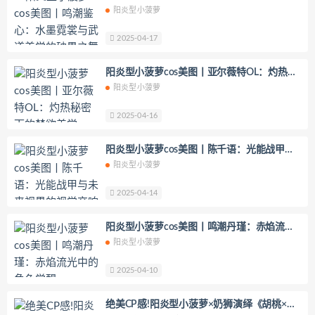
与武道美学的破界之舞
阳炎型小菠萝
元素素素素
2025-04-17
阳炎型小菠萝cos美图丨亚尔薇特OL：灼热秘
密下的禁欲美学
阳炎型小菠萝
2025-04-16
阳炎型小菠萝cos美图丨陈千语：光能战甲与
未来视界的视觉交响
阳炎型小菠萝
2025-04-14
阳炎型小菠萝cos美图丨鸣潮丹瑾：赤焰流光
中的角色觉醒
阳炎型小菠萝
2025-04-10
绝美CP感!阳炎型小菠萝×奶狮演绎《胡桃×妖