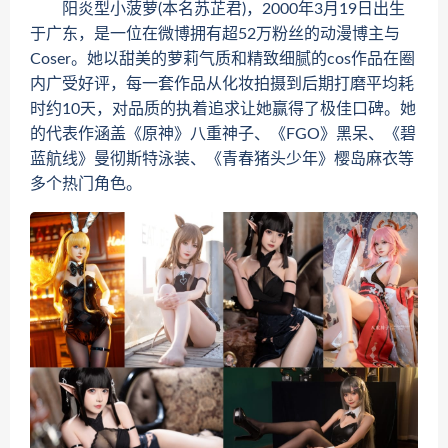
阳炎型小菠萝(本名苏芷君)，2000年3月19日出生
于广东，是一位在微博拥有超52万粉丝的动漫博主与
Coser。她以甜美的萝莉气质和精致细腻的cos作品在圈
内广受好评，每一套作品从化妆拍摄到后期打磨平均耗
时约10天，对品质的执着追求让她赢得了极佳口碑。她
的代表作涵盖《原神》八重神子、《FGO》黑呆、《碧
蓝航线》曼彻斯特泳装、《青春猪头少年》樱岛麻衣等
多个热门角色。