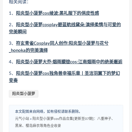
相关阅读：
1、
阳炎型小菠萝cos绫波:黑礼服下的俏皮性感
2、
阳炎型小菠萝cosplay碧蓝航线黛朵:演绎柔情与可爱的
完美瞬间
3、
符玄青雀Cosplay同人创作:阳炎型小菠萝与花兮
_honoka的完美演绎
4、
阳炎型小菠萝大乔·烟雨朦胧cos:江南烟雨中的绝美邂逅
5、
阳炎型小菠萝cos独角兽幸福乐章丨圣洁羽翼下的梦幻
变奏
阳炎型小菠萝
本文配图来自网络，如有侵权请联系删除。
元气小站
»
阳炎型小菠萝cos作品合集[更新至07期]：八重神子、
黑呆、樱岛麻衣等角色全收录