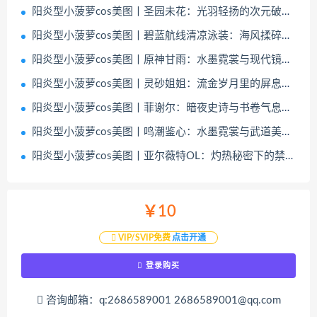
阳炎型小菠萝cos美图丨圣园未花：光羽轻扬的次元破壁时刻
阳炎型小菠萝cos美图丨碧蓝航线清凉泳装：海风揉碎的盛夏特写
阳炎型小菠萝cos美图丨原神甘雨：水墨霓裳与现代镜界的次元对话
阳炎型小菠萝cos美图丨灵砂姐姐：流金岁月里的屏息画卷
阳炎型小菠萝cos美图丨菲谢尔：暗夜史诗与书卷气息的魔幻剧场
阳炎型小菠萝cos美图丨鸣潮鉴心：水墨霓裳与武道美学的破界之舞
阳炎型小菠萝cos美图丨亚尔薇特OL：灼热秘密下的禁欲美学
￥10
VIP/SVIP免费
点击开通
登录购买
咨询邮箱：q:2686589001 2686589001@qq.com