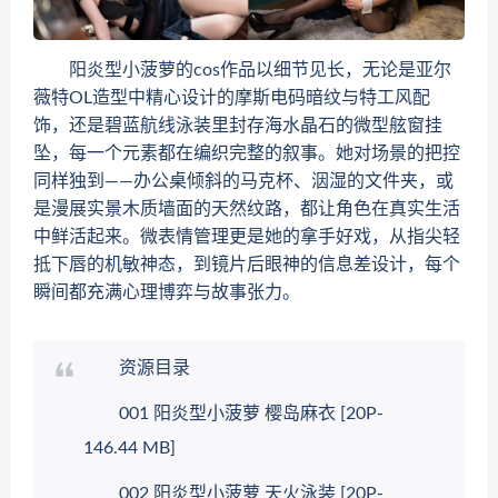
阳炎型小菠萝的cos作品以细节见长，无论是亚尔
薇特OL造型中精心设计的摩斯电码暗纹与特工风配
饰，还是碧蓝航线泳装里封存海水晶石的微型舷窗挂
坠，每一个元素都在编织完整的叙事。她对场景的把控
同样独到——办公桌倾斜的马克杯、洇湿的文件夹，或
是漫展实景木质墙面的天然纹路，都让角色在真实生活
中鲜活起来。微表情管理更是她的拿手好戏，从指尖轻
抵下唇的机敏神态，到镜片后眼神的信息差设计，每个
瞬间都充满心理博弈与故事张力。
资源目录
001 阳炎型小菠萝 樱岛麻衣 [20P-
146.44 MB]
002 阳炎型小菠萝 天火泳装 [20P-