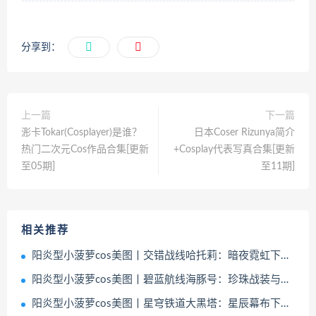
分享到：
上一篇
下一篇
浵卡Tokar(Cosplayer)是谁？
日本Coser Rizunya简介
热门二次元Cos作品合集[更新
+Cosplay代表写真合集[更新
至05期]
至11期]
相关推荐
阳炎型小菠萝cos美图丨交错战线哈托莉：暗夜霓虹下的幻影美学
阳炎型小菠萝cos美图丨碧蓝航线海豚号：珍珠战装与潮汐光晕的次元交响
阳炎型小菠萝cos美图丨星穹铁道大黑塔：星辰幕布下的优雅暗涌