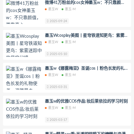
微博41万粉丝的cos女神墨玉w：不只靠颜
你十七鸽
Yuka(유카)
Myung Ah
值，更靠真心
墨玉W
墨玉-M
Tomiko(とみこ)
Hizzy(히지)
echih
KIMLEMON
星之迟迟
2025-09-24
YoKo_tattoo
Mikehouse
禅院熏
墨玉Wcosplay美图丨星穹铁道知更鸟：紫雾
奶油妹妹
蜜蜜子Kimmie
迷踪中的星穹幻境
墨玉W
墨玉-M
莱可Raika
Yoshinobi
JILL
Azuki
2025-05-10
珟_珏Dita
零崎沙耶
Yerize(한예리)
Rua(루아)
K.G.J
姜仁卿
墨玉w《娜露梅亚》圣诞cos丨粉色长发的礼
DJAWA Inkyung
きょう肉肉
物使者，温暖暴击
墨玉W
墨玉-M
爆机少女喵小吉
小空
七七小姐
2025-03-31
wendydydydy_酱油
Neppuネップ
小狐狸Sica
夏诗雯Sally
舞小喵
墨玉w的优雅COS作品:妆后莱依拉的学习时刻
无筝Ryou
塔塔_Lo1iTa
墨玉W
墨玉-M
神探火狸狸
奶狮不咬人
2025-03-17
nonsummerjack
Pialoof
Shooting Star’sサク
七奈写真馆