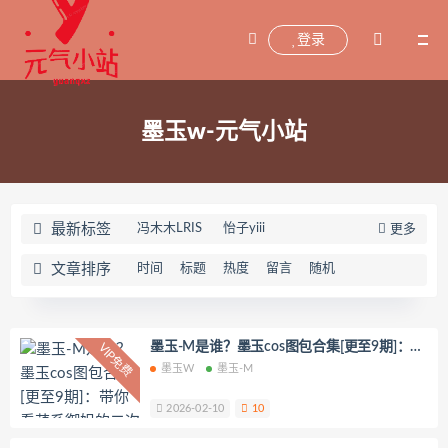
登录
墨玉w-元气小站
最新标签
冯木木LRIS
怡子yiii
更多
小宁hate(宁酱)
喵喵的喵吖
文章排序
时间
标题
热度
留言
随机
海藻酸钠
兜兜飞
坂坂白
Addielyn(에디린)
wuyo(우요)
Uhye(이유혜)
YeonWoo
墨玉-M是谁？墨玉cos图包合集[更至9期]：带
VIP免费
你看萌系御姐的二次元魅力
墨玉W
墨玉-M
李素英leeesovely
刘飞儿Faye
羽天Shine
芝佳哥打字机Misanay
2026-02-10
10
闪月半
Sunnyvier
奶凶小琪