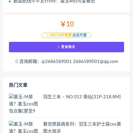
碧蓝航线牛牛女仆cos：墨玉w的可爱暴击
￥10
VIP/SVIP免费
点击开通
登录购买
咨询邮箱：q:2686589001 2686589001@qq.com
热门文章
羽生三未 – NO.012 逸仙[31P-218.8M]
看完想装病系列：羽生三未护士装cos美
图大放送