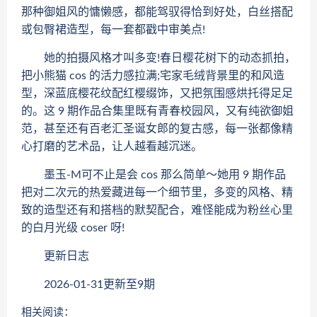
那种御姐风的慵懒感，都能驾驭得恰到好处，白丝搭配
或包臀裙造型，每一套都戳中审美点!
她的拍摄风格才叫多变!春日樱花树下的动态抓拍，
把小熊猫 cos 的活力感拉满;宅家毛绒背景里的和风造
型，深蓝底樱花纹配红樱缀饰，又把氛围感烘托得足足
的。这 9 期作品合集里既有青春校园风，又有纯欲御姐
范，甚至还有百老汇圣诞女郎的复古感，每一张都像精
心打磨的艺术品，让人越看越沉迷。
墨玉-M可不止是会 cos 那么简单～她用 9 期作品
把对二次元的热爱藏进每一个细节里，多变的风格、精
致的造型还有和搭档的默契配合，难怪能成为粉丝心里
的白月光级 coser 呀!
更新日志
2026-01-31更新至9期
相关阅读：