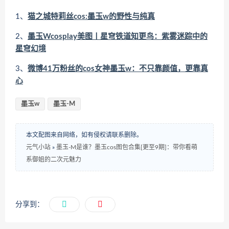
1、
猫之城特莉丝cos:墨玉w的野性与纯真
2、
墨玉Wcosplay美图丨星穹铁道知更鸟：紫雾迷踪中的
星穹幻境
3、
微博41万粉丝的cos女神墨玉w：不只靠颜值，更靠真
心
墨玉w
墨玉-M
本文配图来自网络，如有侵权请联系删除。
元气小站
»
墨玉-M是谁？墨玉cos图包合集[更至9期]：带你看萌
系御姐的二次元魅力
分享到：