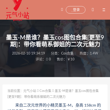
登录
墨玉-M是谁？墨玉cos图包合集[更至9
期]：带你看萌系御姐的二次元魅力
2026-02-10 19:34:19
分类：
Cos合集
热度：1.4W
评论：
0
售价：￥10
当前位置：
元气小站
Cos合集
墨玉-M是谁？墨玉cos图包合集
[更至9期]：带你看萌系御姐的二次元魅力
来自二次元世界的小精灵墨玉-M，身高 158cm 的