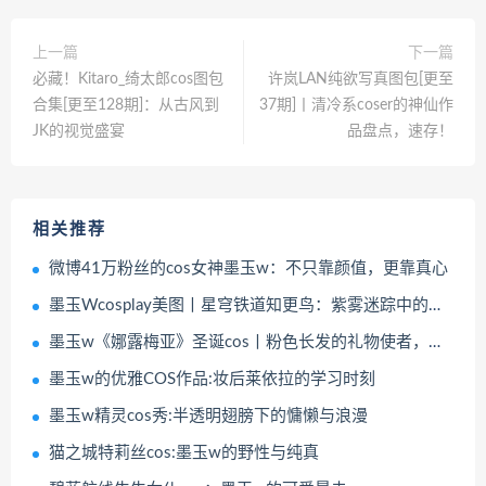
上一篇
下一篇
必藏！Kitaro_绮太郎cos图包
许岚LAN纯欲写真图包[更至
合集[更至128期]：从古风到
37期]丨清冷系coser的神仙作
JK的视觉盛宴
品盘点，速存！
相关推荐
微博41万粉丝的cos女神墨玉w：不只靠颜值，更靠真心
墨玉Wcosplay美图丨星穹铁道知更鸟：紫雾迷踪中的星穹幻境
墨玉w《娜露梅亚》圣诞cos丨粉色长发的礼物使者，温暖暴击
墨玉w的优雅COS作品:妆后莱依拉的学习时刻
墨玉w精灵cos秀:半透明翅膀下的慵懒与浪漫
猫之城特莉丝cos:墨玉w的野性与纯真