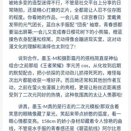
被她多变的造型迷得不行，不管是社交平台上分享的日
常随拍，还是精心打磨的正片，全都是让人忍不住存图
的程度。你看她的作品，一会儿是《凉宫春日》里戴黄
发带的元气团长，蓝白水手服配 “団長” 袖章，青春感都
要溢出屏幕;一会儿又变成春日樱花树下的小熊猫，橙蓝
撞色衣身配蓬松棕尾，灵动得像会蹦进现实里，这对动
漫文化的理解和演绎也太到位了!
说到合作，墨玉-M和摄影霜月的搭档简直是神仙
组合!之前那组《王者荣耀》李元芳 cos，从化妆到后期
的默契配合，把小侦探的灵动劲儿抓得死死的，难怪每
次出片都能收获一堆好评。而且她还常和其他创作者互
动，之前在萤火虫漫展上的亮相，更是让粉丝近距离感
受到了二次元同好的热情，这种氛围真的太让人羡慕啦!
讲真，墨玉-M真的是行走的二次元模板!那双含着
笑意的眼睛像藏了星光，笑起来带点娇憨的弧度，看一
眼心情都变亮。158cm 的娇小身材却藏着令人惊艳的曲
线，不管是水手服的青春感还是《碧蓝航线》阿尔比恩