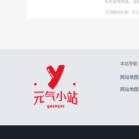
和大家悄悄说，目前这
水野弥七
请叫我若生
Rizun
露过呢，不过这一
2026-02-18
1
许枳
贰加六
金鱼kinngyo(
胡桃猫Kurumineko
晕崽Zz
本站导航
网站地图.
网站地图.