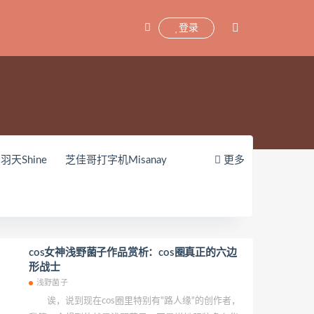
登录
羽天Shine
芝佳哥打字机Misanay
更多
zy(히지)
echih
KIMLEMON
shinobi
JILL
Azuki
珟_珏Dita
机少女喵小吉
小空
七七小姐
1iTa
神探火狸狸
奶狮不咬人
cos女神浅野菌子作品赏析：cos圈真正的六边
形战士
sabella)
小小玉酱
采妮么么
浅野菌子
avia
Chono Black
赤酒央子
诶，说到现在cos圈里特别有"路人缘"的创作者，
孫楽楽
Patreon
Saika河北彩花