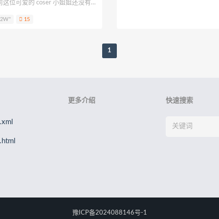
位可爱的 coser 小姐姐还没有透
ya
浵卡Tokar
梨瑾瑾
B站立盐盐
轩子巨2兔
星野柒
点也不影响我们喜欢她呀。
.2W"
15
花音栗子)
绫Aya
元素素素素
千阳快起床
大肉丸Amiee
1
更多介绍
快速搜索
xml
html
豫ICP备2024088146号-1