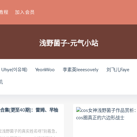
教程
加入会员
浅野菌子-元气小站
Uhye(이유혜)
YeonWoo
李素英leeesovely
刘飞儿Faye
你十七鸽
Yuka(유카)
Myung Ah
Tomiko(とみこ)
Hiz
机
house
禅院熏
奶油妹妹
蜜蜜子Kimmie
莱可Raika
Yo
(루아)
K.G.J
姜仁卿
DJAWA Inkyung
きょう肉肉
爆
ップ
小狐狸Sica
夏诗雯Sally
舞小喵
无筝Ryou
塔塔_Lo
包合集[更至40期]：雷姆、早柚
oting Star’sサク
七奈写真馆
日本天使みゅ
田璐璐
장주(I
这个泡泡就是逊啦
Yurisa
孫樂樂
陆卿卿Kyokyo
ArtGr
野菌子的真实姓名呀?别着急，
紫姝Murasaki
一只废喵
贝儿酱Miki
Sayako
Son Ye-Eun