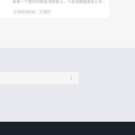
我第一个想到的就是浅野菌子。不是说她服装多么华
兔
呆米米
刺猬小姐
神本无尾
丽(虽然确实精致到发丝!)，也不是说她还原度碾压所有
2025-09-26
503"
人——但你翻她的作品、直播切片甚至日常vlog，总会
Yeon Nabi
嶋葵
natsume0v0
莫名被一种「啊，这个人好真实」的治愈感击中。