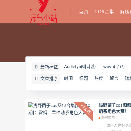
首页
COS合集
解压
Addielyn(에디린)
wuyo(우요)
最新标签
闪月半
Sunnyvier
奶凶小琪
时间
标题
热度
留言
随
文章排序
星之迟迟
YoKo_tattoo
Mike
零崎沙耶
Yerize(한예리)
Rua
wendydydydy_酱油
Neppuネ
浅野菌子cos图
VIP免费
萌系角色大赏！
nonsummerjack
Pialoof
Sho
浅野菌子
芙兰
萧筱
婴紫-炸毛总裁
你是否也好奇过浅
Jenny
Eunji Pyo
Uy Uy