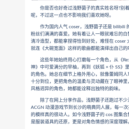
你是否也好奇过浅野菌子的真实姓名呀?别着急，
呢，不过这一点也不影响我们喜欢她呀。
作为国内人气 coser，浅野菌子还是 bilib
粉丝们满满的喜爱。她有着让人一眼就难忘的白
清冷造型，都能拿捏得恰到好处，难怪在 cose
就连《大碗宽面》这样的歌曲都能演绎出自己的
这些年她始终用心打磨每一个角色，从《Re:
神》中可爱满分的早柚，再到《妖狐 × 仆 SS》
的角色。她总在细节上格外用心，就像蕾姆同人
十分到位，更把角色的温柔与灵动藏在了眼神里，连《
风格迥异的角色，她都能诠释出独特的韵味。
除了在网上分享作品，浅野菌子还跑过不少漫
ACGN 动漫游戏节到长沙的萌典同人展，每一
的模样真的很动人。如今浅野菌子的 cos 图集合集已
是服装道具的还原，更是对角色情感的深度理解