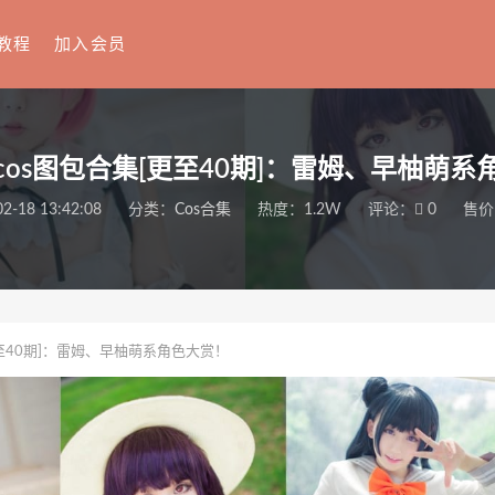
教程
加入会员
cos图包合集[更至40期]：雷姆、早柚萌系
2-18 13:42:08
分类：
Cos合集
热度：1.2W
评论：
0
售价
至40期]：雷姆、早柚萌系角色大赏！