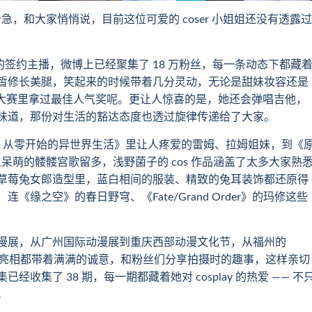
和大家悄悄说，目前这位可爱的 coser 小姐姐还没有透露过
ili 的签约主播，微博上已经聚集了 18 万粉丝，每一条动态下都藏
皙修长美腿，笑起来的时候带着几分灵动，无论是甜妹妆容还是
r 大赛里拿过最佳人气奖呢。更让人惊喜的是，她还会弹唱吉他，
味道，那份对生活的豁达态度也透过旋律传递给了大家。
 从零开始的异世界生活》里让人疼爱的雷姆、拉姆姐妹，到《
里呆萌的髅髅宫歌留多，浅野菌子的 cos 作品涵盖了太多大家熟
草莓兔女郎造型里，蓝白相间的服装、精致的兔耳装饰都还原得
缘之空》的春日野穹、《Fate/Grand Order》的玛修这些
展，从广州国际动漫展到重庆西部动漫文化节，从福州的
次亮相都带着满满的诚意，和粉丝们分享拍摄时的趣事，这样亲切
经收集了 38 期，每一期都藏着她对 cosplay 的热爱 —— 不
。