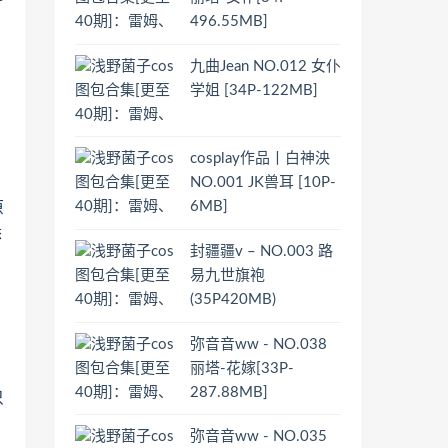
496.55MB]
九曲Jean NO.012 女仆
学姐 [34P-122MB]
着
cosplay作品丨白神泱
NO.001 JK兽耳 [10P-
6MB]
原
悉
封疆疆v – NO.003 路
易九世旗袍
(35P420MB)
弥音音ww - NO.038
丽塔-花嫁[33P-
287.88MB]
只
弥音音ww - NO.035