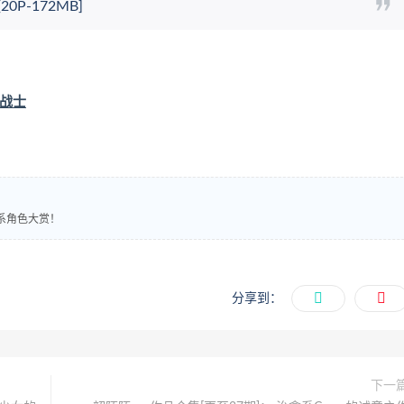
P-172MB]
形战士
萌系角色大赏！
分享到：
下一