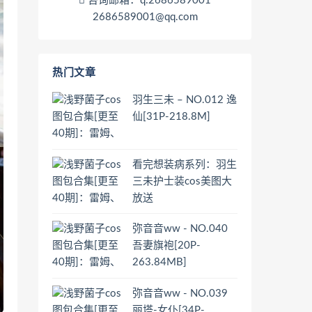
咨询邮箱：q:2686589001
2686589001@qq.com
热门文章
羽生三未 – NO.012 逸
仙[31P-218.8M]
看完想装病系列：羽生
三未护士装cos美图大
放送
弥音音ww - NO.040
吾妻旗袍[20P-
263.84MB]
弥音音ww - NO.039
丽塔-女仆[34P-