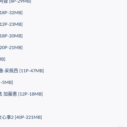
[8P-29MB]
P-32MB]
P-23MB]
P-20MB]
P-21MB]
B]
佩西 [11P-47MB]
5MB]
藤惠 [12P-18MB]
2 [40P-221MB]