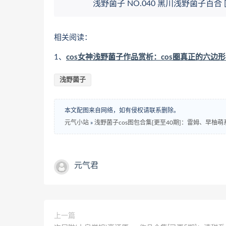
浅野菌子 NO.040 黑川浅野菌子百合 [20
相关阅读：
1、
cos女神浅野菌子作品赏析：cos圈真正的六边
浅野菌子
本文配图来自网络，如有侵权请联系删除。
元气小站
»
浅野菌子cos图包合集[更至40期]：雷姆、早柚
元气君
上一篇