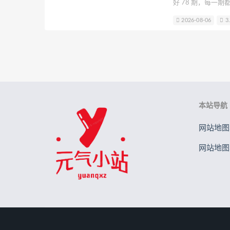
好 78 期，每一期都
贝儿酱Miki
Sayako
Son Ye-
女仆，穿着蓬蓬裙
2026-08-06
3
头一扫到那双白丝腿
B站立盐盐
轩子巨2兔
星野
打工” 了。
元素素素素
本站导航
网站地图.
网站地图.