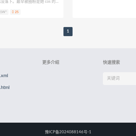
没落下。最早被圈粉是她 cos 的小
Eun
孫楽楽
Patreon
Saika河北彩花
水野弥七
请叫我
切萝卜，手法居然比我还熟练，镜
.1W"
25
，瞬间就懂网友为啥喊着 “来我家
柒兔
呆米米
刺猬小姐
神本无尾
许枳
贰加六
金鱼
1
更多介绍
快速搜索
xml
html
豫ICP备2024088146号-1