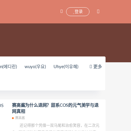
登录
yn(에디린)
wuyo(우요)
Uhye(이유혜)
更多
unnyvier
奶凶小琪
你十七鸽
oKo_tattoo
Mikehouse
禅院熏
Yerize(한예리)
Rua(루아)
K.G.J
y_酱油
Neppuネップ
小狐狸Sica
赛高酱为什么退网？甜系COS的元气美学与退
网真相
Pialoof
Shooting Star’sサク
赛高酱
婴紫-炸毛总裁
这个泡泡就是逊啦
还记得那个凭借一双马尾和治愈笑容，在二次元
Uy Uy
紫姝Murasaki
一只废喵