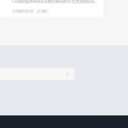
Cos圈掀起阵阵萌系风暴的赛高酱吗?尤其是她扮演
若生
Rizunya
浵卡Tokar
梨瑾瑾
《间谍过家家》的安妮亚时，圆溜溜的大眼睛稍微一
2025-10-11
763"
眨，俏皮又无辜的神情简直就像从动画里直接走出来
kinngyo(花音栗子)
绫Aya
的一样，配上那句经典的“哇库哇库”，隔着屏幕都能感
觉到满满的治愈力。