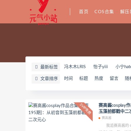
首页
COS合集
解压
冯木木LRIS
怡子yiii
小宁hat
最新标签
YeonWoo
李素英leeesovely
时间
标题
热度
留言
随
文章排序
Yuka(유카)
Myung Ah
Tomi
奶油妹妹
蜜蜜子Kimmie
莱可
姜仁卿
DJAWA Inkyung
き
SVIP免费
赛高酱cospla
玉藻前都戳中二
夏诗雯Sally
舞小喵
无筝Ryo
赛高酱
七奈写真馆
日本天使みゅ
我追赛高酱的 co
Yurisa
孫樂樂
陆卿卿Kyoky