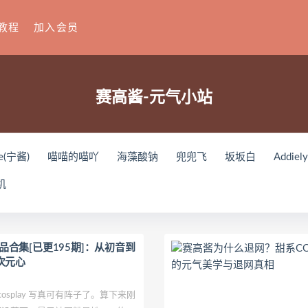
教程
加入会员
赛高酱-元气小站
e(宁酱)
喵喵的喵吖
海藻酸钠
兜兜飞
坂坂白
Addiel
刘飞儿Faye
羽天Shine
芝佳哥打字机Misanay
闪月半
S
机
ko(とみこ)
Hizzy(히지)
echih
KIMLEMON
星之迟迟
Y
Raika
Yoshinobi
JILL
Azuki
珟_珏Dita
零崎沙耶
ょう肉肉
爆机少女喵小吉
小空
七七小姐
wendydydyd
y作品合集[已更195期]：从初音到
次元心
u
塔塔_Lo1iTa
神探火狸狸
奶狮不咬人
nonsummerjack
田璐璐
장주(Isabella)
小小玉酱
采妮么么
芙兰
萧筱
splay 写真可有阵子了。算下来刚
o
ArtGravia
Chono Black
赤酒央子
Jenny
Eunji Pyo