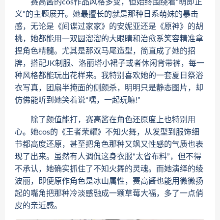
赛高酱的cos作品风格多变，但始终围绕着“萌即正
义”的主题展开。她最擅长的就是那种日系萌妹的暴击
感，无论是《间谍过家家》的安妮亚还是《原神》的胡
桃，她都能用一双圆溜溜的大眼睛和治愈系笑容精准拿
捏角色精髓。尤其是那双马尾造型，简直成了她的招
牌，搭配JK制服、洛丽塔小裙子或者休闲背带裤，每一
种风格都能玩出花样来。我特别喜欢她的一套夏日祭浴
衣写真，团扇半掩面的侧颜杀，明明只是静态图片，却
仿佛能听到她笑着说“嘿，一起玩嘛!”
除了颜值能打，赛高酱在角色还原度上也特别用
心。她cos的《王者荣耀》不知火舞，从发型到服饰细
节都高度还原，甚至把角色那种又飒又性感的气质也表
现了出来。虽然有人调侃这身衣服“太省布料”，但不得
不承认，她确实抓住了不知火舞的灵魂。而她演绎的绫
波丽，即便原作角色是冰山属性，赛高酱也能用微微扬
起的嘴角把那种冷淡感融成一颗草莓大福，多了一点俏
皮的亲近感。