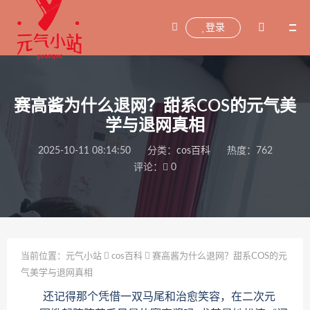
登录
赛高酱为什么退网？甜系COS的元气美
学与退网真相
2025-10-11 08:14:50
分类：
cos百科
热度：762
评论：
0
当前位置：
元气小站
cos百科
赛高酱为什么退网？甜系COS的元
气美学与退网真相
还记得那个凭借一双马尾和治愈笑容，在二次元