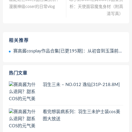
漫展神级coser的日常vlog
析：天使面容魔鬼身材（附高
清写真）
相关推荐
赛高酱cosplay作品合集[已更195期]：从初音到玉藻前都戳中二次元心
热门文章
羽生三未 – NO.012 逸仙[31P-218.8M]
看完想装病系列：羽生三未护士装cos美
图大放送