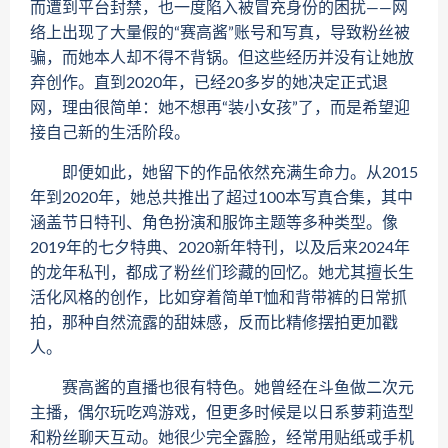
而遭到平台封禁，也一度陷入被冒充身份的困扰——网
络上出现了大量假的“赛高酱”账号和写真，导致粉丝被
骗，而她本人却不得不背锅。但这些经历并没有让她放
弃创作。直到2020年，已经20多岁的她决定正式退
网，理由很简单：她不想再“装小女孩”了，而是希望迎
接自己新的生活阶段。
即便如此，她留下的作品依然充满生命力。从2015
年到2020年，她总共推出了超过100本写真合集，其中
涵盖节日特刊、角色扮演和服饰主题等多种类型。像
2019年的七夕特典、2020新年特刊，以及后来2024年
的龙年私刊，都成了粉丝们珍藏的回忆。她尤其擅长生
活化风格的创作，比如穿着简单T恤和背带裤的日常抓
拍，那种自然流露的甜妹感，反而比精修摆拍更加戳
人。
赛高酱的直播也很有特色。她曾经在斗鱼做二次元
主播，偶尔玩吃鸡游戏，但更多时候是以日系萝莉造型
和粉丝聊天互动。她很少完全露脸，经常用贴纸或手机