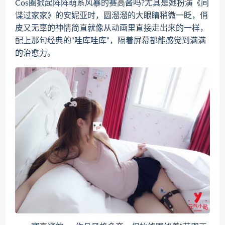
Cos圈掀起阵阵萌系风暴的赛高酱吗?尤其是她扮演《间
谍过家家》的安妮亚时，圆溜溜的大眼睛稍微一眨，俏
皮又无辜的神情简直就像从动画里直接走出来的一样，
配上那句经典的“哇库哇库”，隔着屏幕都能感觉到满满
的治愈力。