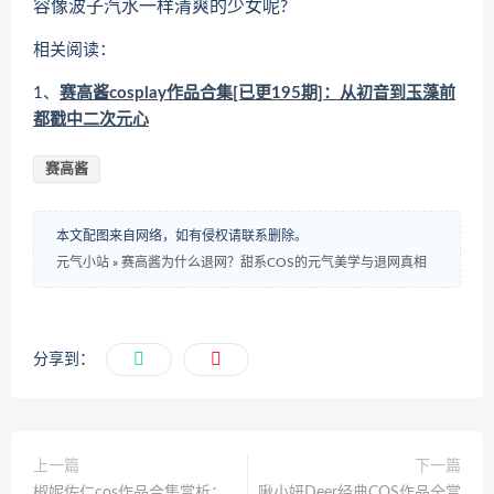
容像波子汽水一样清爽的少女呢?
相关阅读：
1、
赛高酱cosplay作品合集[已更195期]：从初音到玉藻前
都戳中二次元心
赛高酱
本文配图来自网络，如有侵权请联系删除。
元气小站
»
赛高酱为什么退网？甜系COS的元气美学与退网真相
分享到：
上一篇
下一篇
椒妮佐仁cos作品合集赏析​​：
啾小妍Deer经典COS作品全赏