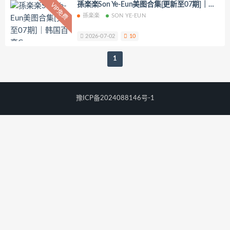
孫楽楽Son Ye-Eun美图合集[更新至07期]｜韩
VIP免费
你十七鸽
Yuka(유카)
Myung Ah
国百变Coser
孫楽楽
SON YE-EUN
Tomiko(とみこ)
Hizzy(히지)
echih
KIMLEMON
星之迟迟
2026-07-02
10
YoKo_tattoo
Mikehouse
禅院熏
1
奶油妹妹
蜜蜜子Kimmie
莱可Raika
Yoshinobi
JILL
Azuki
珟_珏Dita
零崎沙耶
Yerize(한예리)
豫ICP备2024088146号-1
Rua(루아)
K.G.J
姜仁卿
DJAWA Inkyung
きょう肉肉
爆机少女喵小吉
小空
七七小姐
wendydydydy_酱油
Neppuネップ
小狐狸Sica
夏诗雯Sally
舞小喵
无筝Ryou
塔塔_Lo1iTa
神探火狸狸
奶狮不咬人
nonsummerjack
Pialoof
Shooting Star’sサク
七奈写真馆