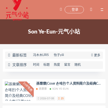
登录
Son Ye-Eun-元气小站
最新标签
冯木木LRIS
怡子yiii
更多
小宁hate(宁酱)
喵喵的喵吖
文章排序
时间
标题
热度
留言
随机
海藻酸钠
兜兜飞
坂坂白
Addielyn(에디린)
wuyo(우요)
Uhye(이유혜)
YeonWoo
SVIP免费
孫樂樂(Coser 손예은)个人资料简介及经典COS
作品合集[已更123期]
孫樂樂
SON YE-EUN
李素英leeesovely
刘飞儿Faye
羽天Shine
芝佳哥打字机Misanay
2026-07-08
25
闪月半
Sunnyvier
奶凶小琪