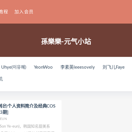
教程
加入会员
孫樂樂-元气小站
Uhye(이유혜)
YeonWoo
李素英leeesovely
刘飞儿Faye
你十七鸽
Yuka(유카)
Myung Ah
Tomiko(とみこ)
Hiz
机
house
禅院熏
奶油妹妹
蜜蜜子Kimmie
莱可Raika
Yo
(루아)
K.G.J
姜仁卿
DJAWA Inkyung
きょう肉肉
爆
ップ
小狐狸Sica
夏诗雯Sally
舞小喵
无筝Ryou
塔塔_Lo
 손예은)个人资料简介及经典COS
3期]
oting Star’sサク
七奈写真馆
日本天使みゅ
田璐璐
장주(I
-EUN
这个泡泡就是逊啦
Yurisa
孫樂樂
陆卿卿Kyokyo
ArtGr
知名甜美系
紫姝Murasaki
一只废喵
贝儿酱Miki
Sayako
Son Ye-Eun