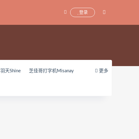
登录
羽天Shine
芝佳哥打字机Misanay
更多
zy(히지)
echih
KIMLEMON
shinobi
JILL
Azuki
珟_珏Dita
机少女喵小吉
小空
七七小姐
1iTa
神探火狸狸
奶狮不咬人
sabella)
小小玉酱
采妮么么
avia
Chono Black
赤酒央子
孫楽楽
Patreon
Saika河北彩花