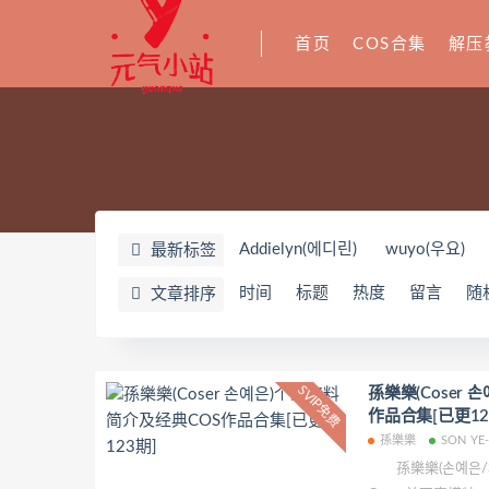
首页
COS合集
解压
Addielyn(에디린)
wuyo(우요)
最新标签
闪月半
Sunnyvier
奶凶小琪
时间
标题
热度
留言
随
文章排序
星之迟迟
YoKo_tattoo
Mike
零崎沙耶
Yerize(한예리)
Rua
wendydydydy_酱油
Neppuネ
SVIP免费
孫樂樂(Coser
作品合集[已更12
nonsummerjack
Pialoof
Sho
孫樂樂
SON YE
芙兰
萧筱
婴紫-炸毛总裁
孫樂樂(손예은/Son Ye-eun)，韩国
Jenny
Eunji Pyo
Uy Uy