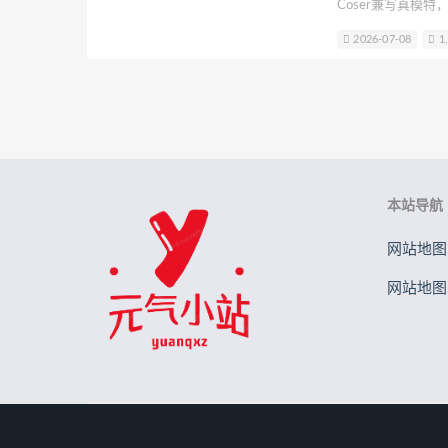
Coser兼写真模特
水野弥七
请叫我若生
Rizun
优越身材比例著称。她
2026-07-08
1
等平台，代表作有
许枳
贰加六
金鱼kinngyo(
尔》2B、《原神》
胡桃猫Kurumineko
晕崽Zz
少女感与成熟魅惑
圈喜爱。
本站导航
网站地图.
网站地图.