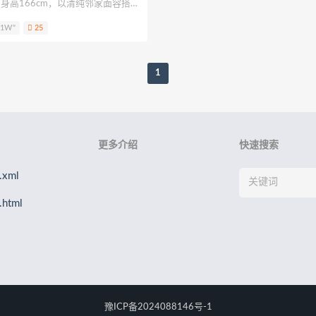
，身高166cm，以清纯邻家面容搭配
ya
浵卡Tokar
梨瑾瑾
B站立盐盐
轩子巨2兔
星野柒
活跃于ARTGRAVIA、DJAWA
.1W"
25
《鬼灭之刃》甘露寺蜜璃、《尼
花音栗子)
绫Aya
元素素素素
千阳快起床
大肉丸Amiee
甘雨及哥特暗黑风原创COS，兼具
，还原度与镜头表现力深受二次元
1
更多介绍
快速搜索
xml
html
豫ICP备2024088146号-1