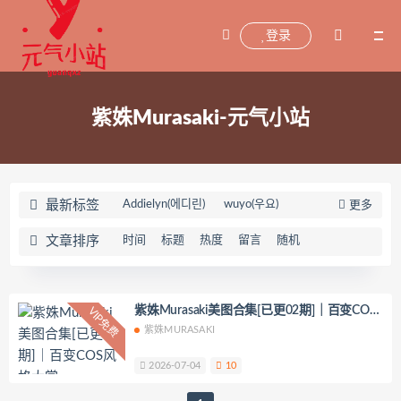
登录
紫姝Murasaki-元气小站
最新标签
Addielyn(에디린)
wuyo(우요)
更多
Uhye(이유혜)
YeonWoo
文章排序
时间
标题
热度
留言
随机
李素英leeesovely
刘飞儿Faye
羽天Shine
芝佳哥打字机Misanay
闪月半
Sunnyvier
奶凶小琪
紫姝Murasaki美图合集[已更02期]｜百变COS
VIP免费
风格大赏
紫姝MURASAKI
你十七鸽
Yuka(유카)
Myung Ah
Tomiko(とみこ)
Hizzy(히지)
echih
2026-07-04
10
KIMLEMON
星之迟迟