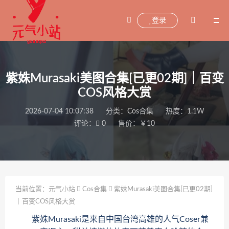
登录
紫姝Murasaki美图合集[已更02期]｜百变
COS风格大赏
2026-07-04 10:07:38
分类：
Cos合集
热度：1.1W
评论：
0
售价：￥10
当前位置：
元气小站
Cos合集
紫姝Murasaki美图合集[已更02期]
｜百变COS风格大赏
紫姝Murasaki是来自中国台湾高雄的人气Coser兼