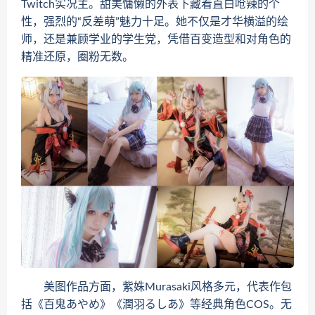
Twitch实况主。甜美慵懒的外表下藏着直白呛辣的个
性，强烈的“反差萌”魅力十足。她不仅是才华横溢的绘
师，还是兼顾学业的学生党，凭借百变造型和对角色的
精准还原，圈粉无数。
美图作品方面，紫姝Murasaki风格多元，代表作包
括《百鬼あやめ》《潤羽るしあ》等经典角色COS。无