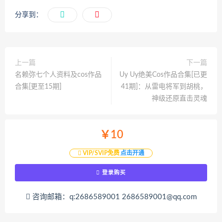
分享到：
上一篇
下一篇
名赖弥七个人资料及cos作品
Uy Uy绝美Cos作品合集[已更
合集[更至15期]
41期]：从雷电将军到胡桃，
神级还原直击灵魂
￥10
VIP/SVIP免费
点击开通
登录购买
咨询邮箱：q:2686589001 2686589001@qq.com