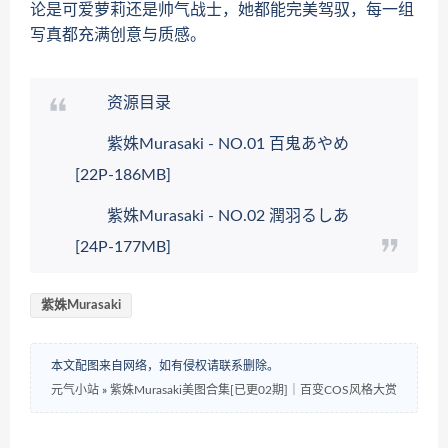
论是可爱萝莉还是帅气战士，她都能完美驾驭，每一组
写真都充满创意与质感。
资源目录
紫姝Murasaki - NO.01 百鬼あやめ
[22P-186MB]
紫姝Murasaki - NO.02 潤羽るしあ
[24P-177MB]
紫姝Murasaki
本文配图来自网络，如有侵权请联系删除。
元气小站
»
紫姝Murasaki美图合集[已更02期]｜百变COS风格大赏