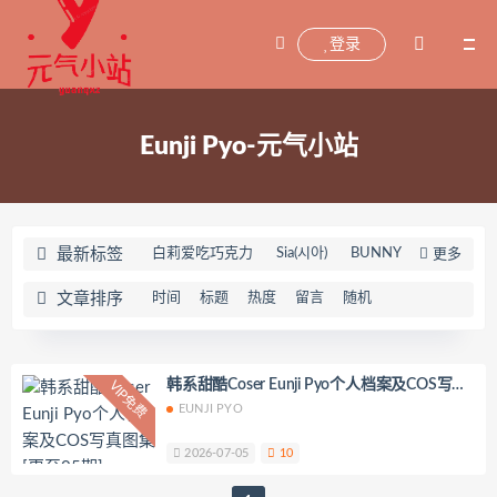
登录
Eunji Pyo-元气小站
最新标签
白莉爱吃巧克力
Sia(시아)
BUNNY
更多
Seoyool(서율)
Rocksy Light
文章排序
时间
标题
热度
留言
随机
屑雪雪鸭
影子喵Ghost
Xiaoying小樱
冯木木LRIS
怡子yiii
小宁hate(宁酱)
喵喵的喵吖
韩系甜酷Coser Eunji Pyo个人档案及COS写真
VIP免费
图集[更至05期]
EUNJI PYO
海藻酸钠
兜兜飞
坂坂白
Addielyn(에디린)
wuyo(우요)
2026-07-05
10
Uhye(이유혜)
YeonWoo