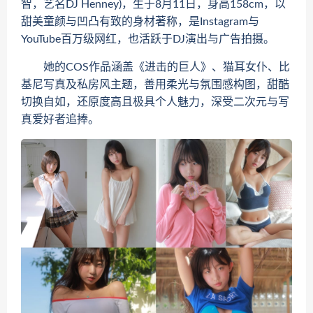
智，艺名DJ Henney)，生于8月11日，身高158cm，以
甜美童颜与凹凸有致的身材著称，是Instagram与
YouTube百万级网红，也活跃于DJ演出与广告拍摄。
她的COS作品涵盖《进击的巨人》、猫耳女仆、比
基尼写真及私房风主题，善用柔光与氛围感构图，甜酷
切换自如，还原度高且极具个人魅力，深受二次元与写
真爱好者追捧。