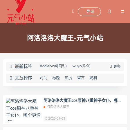
登录
阿洛洛洛大魔王-元气小站
最新标签
Addielyn(에디린)
wuyo(우요)
更多
Uhye(이유혜)
YeonWoo
文章排序
时间
标题
热度
留言
随机
李素英leeesovely
刘飞儿Faye
羽天Shine
芝佳哥打字机Misanay
闪月半
Sunnyvier
奶凶小琪
阿洛洛洛大魔王cos原神八重神子女仆，哪个
更惊艳？​
阿洛洛洛大魔王
你十七鸽
Yuka(유카)
Myung Ah
Tomiko(とみこ)
Hizzy(히지)
echih
2025-07-03
KIMLEMON
星之迟迟