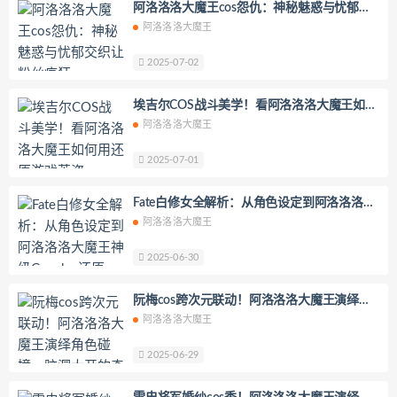
阿洛洛洛大魔王cos怨仇：神秘魅惑与忧郁交
YoKo_tattoo
Mikehouse
禅院熏
织让粉丝疯狂
阿洛洛洛大魔王
奶油妹妹
蜜蜜子Kimmie
莱可Raika
Yoshinobi
JILL
Azuki
2025-07-02
珟_珏Dita
零崎沙耶
Yerize(한예리)
埃吉尔COS战斗美学！看阿洛洛洛大魔王如何
Rua(루아)
K.G.J
姜仁卿
用还原游戏英姿
阿洛洛洛大魔王
DJAWA Inkyung
きょう肉肉
2025-07-01
爆机少女喵小吉
小空
七七小姐
wendydydydy_酱油
Neppuネップ
Fate白修女全解析：从角色设定到阿洛洛洛大
小狐狸Sica
夏诗雯Sally
舞小喵
魔王神级Cosplay还原
阿洛洛洛大魔王
无筝Ryou
塔塔_Lo1iTa
2025-06-30
神探火狸狸
奶狮不咬人
nonsummerjack
Pialoof
阮梅cos跨次元联动！阿洛洛洛大魔王演绎角
色碰撞，脑洞大开的奇妙邂逅
Shooting Star’sサク
七奈写真馆
阿洛洛洛大魔王
日本天使みゅ
田璐璐
2025-06-29
장주(Isabella)
小小玉酱
采妮么么
芙兰
萧筱
婴紫-炸毛总裁