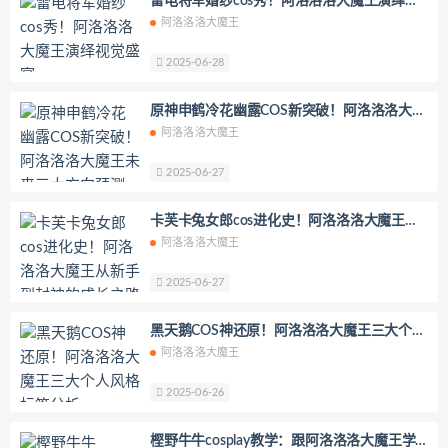
雷电将军婚纱cos秀！阿洛洛洛大魔王演绎视
觉盛宴
阿洛洛洛大魔王
这个泡泡就是逊啦
Yurisa
孫樂樂
陆卿卿Kyokyo
ArtGravia
2025-06-28
Chono Black
赤酒央子
Jenny
原神申鹤冷花幽露COS新突破！阿洛洛洛大魔
Eunji Pyo
Uy Uy
紫姝Murasaki
王未来三大方向预测
阿洛洛洛大魔王
一只废喵
贝儿酱Miki
Sayako
2025-06-27
Son Ye-Eun
孫楽楽
Patreon
Saika河北彩花
水野弥七
卡芙卡兔女郎cos进化史！阿洛洛洛大魔王从
请叫我若生
Rizunya
浵卡Tokar
新手到封神的成长之路
阿洛洛洛大魔王
梨瑾瑾
B站立盐盐
轩子巨2兔
2025-06-27
星野柒兔
呆米米
刺猬小姐
神本无尾
许枳
贰加六
黑天鹅COS神还原！阿洛洛洛大魔王三大个人
金鱼kinngyo(花音栗子)
绫Aya
风格标签分析
阿洛洛洛大魔王
元素素素素
千阳快起床
2025-06-26
大肉丸Amiee
Yeon Nabi
嶋葵
natsume0v0
胡桃猫Kurumineko
樫野牛牛cosplay教学：跟阿洛洛洛大魔王学