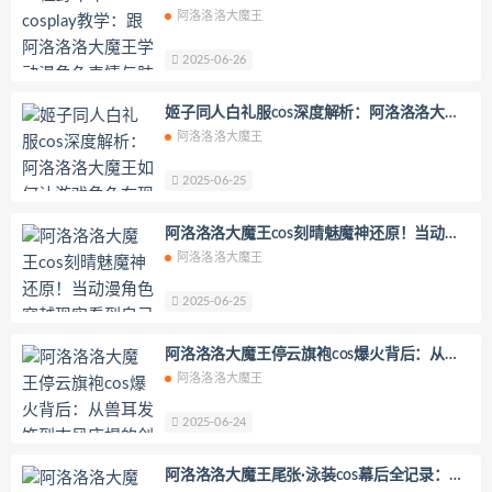
动漫角色表情与肢体语言精髓
阿洛洛洛大魔王
晕崽Zz
2025-06-26
姬子同人白礼服cos深度解析：阿洛洛洛大魔
王如何让游戏角色在现实中重生？
阿洛洛洛大魔王
2025-06-25
阿洛洛洛大魔王cos刻晴魅魔神还原！当动漫
角色穿越现实看到自己会怎样？​
阿洛洛洛大魔王
2025-06-25
阿洛洛洛大魔王停云旗袍cos爆火背后：从兽
耳发饰到古风床榻的创作密码
阿洛洛洛大魔王
2025-06-24
阿洛洛洛大魔王尾张·泳装cos幕后全记录：从