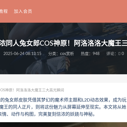
教程
加入会员
浓同人兔女郎COS神原！阿洛洛洛大魔王
2025-06-24 08:13:15
分类：
cos赏析
热度：948
评论：
0
OS神原！阿洛洛洛大魔王三大高光瞬间
兔女郎皮肤凭借其梦幻的魔术师主题和L2D动态效果，成为玩
洛洛大魔王的同人正片，则将这份魅力从屏幕延伸至现实。本文将从她
过表情、动作与构图，完美复刻信浓的妖娆与神秘。