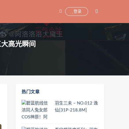
登录
三大高光瞬间
热门文章
羽生三未 – NO.012 逸
仙[31P-218.8M]