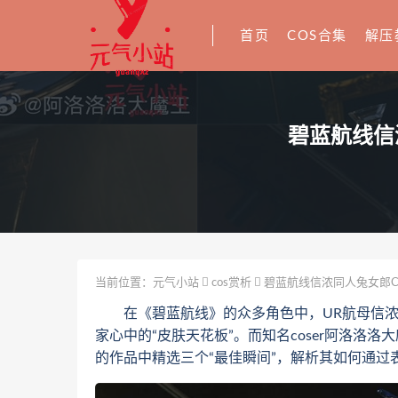
首页
COS合集
解压
碧蓝航线信
当前位置：
元气小站
cos赏析
碧蓝航线信浓同人兔女郎C
在《碧蓝航线》的众多角色中，UR航母信浓的
家心中的“皮肤天花板”。而知名coser阿洛
的作品中精选三个“最佳瞬间”，解析其如何通