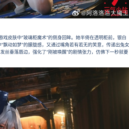
戏皮肤中“玻璃柜魔术”的侧身回眸。她半倚在透明柜前，银白
“飘动如梦”的朦胧感，又通过嘴角若有若无的笑意，传递出兔
一缕发丝垂落唇边，强化了“刚被唤醒”的剧情张力，仿佛下一秒就要