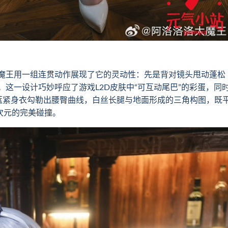
王用一组连贯动作展现了它的灵动性：先是背对镜头甩动蓬松
这一设计巧妙呼应了游戏L2D皮肤中“可互动尾巴”的彩蛋，同
蓝紧身衣勾勒出腰臀曲线，白丝长腿与地面形成的三角构图，既
次元的完美碰撞。