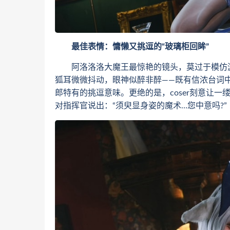
最佳表情：慵懒又挑逗的“玻璃柜回眸”
阿洛洛洛大魔王最惊艳的镜头，莫过于模仿游
狐耳微微抖动，眼神似醉非醉——既有信浓台词中
郎特有的挑逗意味。更绝的是，coser刻意让
对指挥官说出：“须臾显身姿的魔术…您中意吗?”