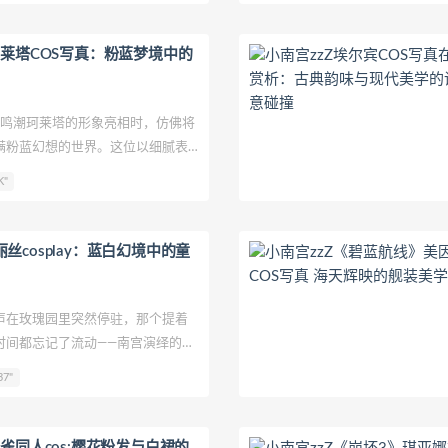
珂莱塔COS写真：粉蓝梦境中的
鸣潮珂莱塔的形象亮相时，仿佛将
满粉蓝幻想的世界。这位以细腻表
r，此次用一袭渐变纱裙将角色的灵动
K"
服装以樱花粉为主基调，腰间至裙
紫色渐变，如同被晨光穿透的云
透出细腻的珠光。领口处的立体蝴
丝cosplay：蓝白幻境中的童
工缝制，随着她的转身轻轻颤动，
翅飞向空中。
在玫瑰园里突然停驻，那个提着
时间都忘记了流动——南宫演绎的爱
蓝与最无瑕的白，在复古家具间搭
37"
童话城堡。这不是简单的角色复
梦境与现实"的视觉变奏曲。
青雀同人cos:樱花粉发与白裙的