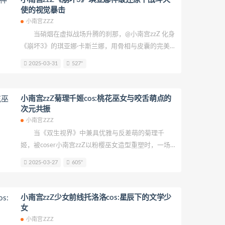
迹。小南宫zzZ侧身立于木质甲板般的场景中，裙摆的
使的视觉暴击
褶皱如同被海风揉皱的浪花，随着她抬手的动作荡开
小南宫ZZZ
优雅的弧度。
当硝烟在虚拟战场升腾的刹那，@小南宫zzZ 化身
《崩坏3》的琪亚娜·卡斯兰娜，用骨相与皮囊的完美共
振，将二次元战神锚定在三次元时空。这组作品最致
2025-03-31
527"
命的冲击力，在于coser天生的建模级五官与战斗服产
生的化学反应。
小南宫zzZ菊理千姬cos:桃花巫女与咬舌萌点的
次元共振
小南宫ZZZ
当《双生视界》中兼具优雅与反差萌的菊理千
姬，被coser小南宫zzZ以粉樱巫女造型重塑时，一场
关于"神圣与笨拙"的视觉协奏曲在朱红鸟居下奏响。这
2025-03-27
605"
位以细节把控闻名的顶流coser，用层叠的绯色眼妆与
标志性咬舌神态，将人形兵器少女从数据代码转化为
触手可及的三次元美学符号。
小南宫zzZ少女前线托洛洛cos:星辰下的文学少
女
小南宫ZZZ