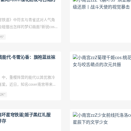
铁道》中符玄与青雀这对人气角
碰撞出怎样的梦幻画面?新锐coser
布的双角色同人作品，用极具创意的
95"
为我们呈现了一场视觉盛宴。
线能代·冬雪沁香：旗袍蓝丝袜
中，重樱阵营的能代以其优雅冷
爱。近日，知名coser南宫带来了
香的精致作品，完美展现了角色冬日
2K"
，引发众多粉丝的赞叹。
[崩坏星穹铁道]姬子黑红礼服
并存