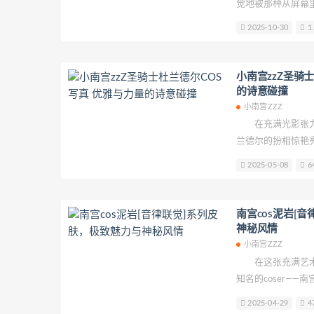
觉地被那种从屏幕
贝儿酱Miki
Sayako
Son Ye-
孩仿佛天生就掌握
2025-10-30
1.
就是“尽兴起舞吧，
B站立盐盐
轩子巨2兔
星野
芒到如今拥有全网百
元素素素素
程就像一场精心编
小南宫zzZ圣骑
艳的角色剪影。
的诗意碰撞
小南宫ZZZ
在充满光影张力的
兰德尔的扮相惊艳
美学糅合成令人难
2025-05-08
6
著称的coser，
的优雅与威严，银
一缕发丝都仿佛镀
南宫cos泥岩[
感形成奇妙对话。
神秘风情
小南宫ZZZ
在这张充满艺术
知名的coser—
[音律联觉]系列皮肤
2025-04-29
4
的个人风格。