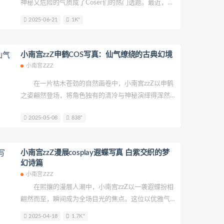
神秘又危险的气质成了Coser们的热门选题。最近，三
若生
Rizunya
浵卡Tokar
梨瑾瑾
位风格迥异的Coser——阿洛洛洛大魔王、瓜希酱、小
2025-06-21
1K"
南宫的卡芙卡作品引发热议。同样是演绎“星核猎手”，
kinngyo(花音栗子)
绫Aya
三人却呈现出截然不同的味道：一个像午夜玫瑰，一
个像甜心糖果，一个则像从游戏里走出来的本尊。今
小南宫zzZ申鹤COS写真：仙气缭绕的古典幻境
天就来扒一扒她们的风格差异！
小南宫ZZZ
在一片枯木苍劲的自然画卷中，小南宫zzZ以申鹤
之姿翩然登场，将角色独有的清冷与神秘演绎得浑然
天成。这位coser以细腻的肢体语言为笔触，在摄影师
2025-05-08
838"
画二图的镜头下，勾勒出一幅流动的东方水墨意境。
她身着的改良汉服以月白色为主基调，衣襟处用银丝
线绣出若隐若现的鹤羽纹路，袖口垂落的薄纱层叠出
小南宫zzZ漫展cosplay遐蝶写真 白紫交织的梦
云雾般的层次感，行走时仿若山间晨雾随步生姿。腰
幻诗篇
间束带的青铜镂空纹饰与裙摆的流苏穗子形成虚实呼
小南宫ZZZ
应，既保留了传统服饰的庄重感，又通过现代剪裁凸
在熙攘的漫展人潮中，小南宫zzZ以一袭遐蝶扮相
显出修长身形。
翩然而至，瞬间成为全场目光的焦点。这位以优雅气
质著称的coser，此次将角色身上的灵动与神秘诠释得
2025-04-18
1.7K"
浑然天成。她身着的白色主调长裙采用层叠薄纱设