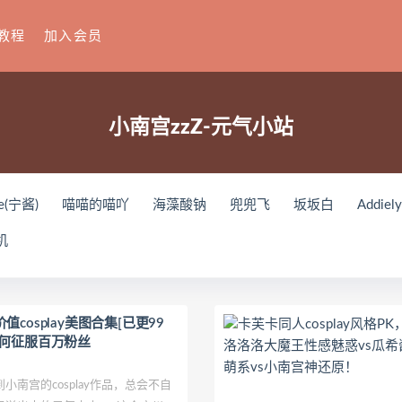
教程
加入会员
小南宫zzZ-元气小站
e(宁酱)
喵喵的喵吖
海藻酸钠
兜兜飞
坂坂白
Addiel
刘飞儿Faye
羽天Shine
芝佳哥打字机Misanay
闪月半
S
机
ko(とみこ)
Hizzy(히지)
echih
KIMLEMON
星之迟迟
Y
Raika
Yoshinobi
JILL
Azuki
珟_珏Dita
零崎沙耶
ょう肉肉
爆机少女喵小吉
小空
七七小姐
wendydydyd
cosplay美图合集[已更99
如何征服百万粉丝
u
塔塔_Lo1iTa
神探火狸狸
奶狮不咬人
nonsummerjack
田璐璐
장주(Isabella)
小小玉酱
采妮么么
芙兰
萧筱
宫的cosplay作品，总会不自
o
ArtGravia
Chono Black
赤酒央子
Jenny
Eunji Pyo