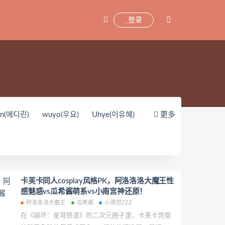
登录
yn(에디린)
wuyo(우요)
Uhye(이유혜)
更多
unnyvier
奶凶小琪
你十七鸽
oKo_tattoo
Mikehouse
禅院熏
Yerize(한예리)
Rua(루아)
K.G.J
y_酱油
Neppuネップ
小狐狸Sica
卡芙卡同人cosplay风格PK，阿洛洛洛大魔王性
感魅惑vs瓜希酱萌系vs小南宫神还原！​​
Pialoof
Shooting Star’sサク
阿洛洛洛大魔王
瓜希酱
小南宫ZZZ
婴紫-炸毛总裁
这个泡泡就是逊啦
在《崩坏：星穹铁道》的二次元圈子里，卡芙卡凭借
Uy Uy
紫姝Murasaki
一只废喵