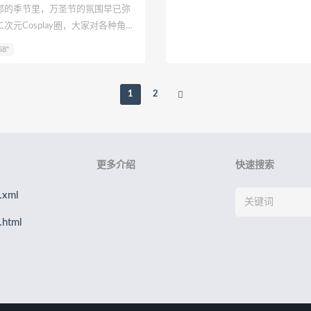
的季节里，万圣节的氛围早已弥
次元Cosplay圈，大家对各种角色
而当《崩坏星穹铁道》中的姬子，
58"
万圣节礼服时，整个作品瞬间提升
coser小南宫zzZ以她精湛的表
独特魅力展现得淋漓尽致。
1
2
更多介绍
快速搜索
xml
html