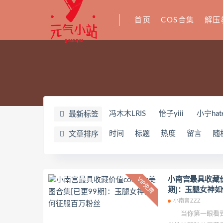
首页
COS合集
解压
冯木木LRIS
怡子yiii
小宁hat
最新标签
YeonWoo
李素英leeesovely
时间
标题
热度
留言
随
文章排序
Yuka(유카)
Myung Ah
Tomi
奶油妹妹
蜜蜜子Kimmie
莱可
姜仁卿
DJAWA Inkyung
き
小南宫最具收藏价值
VIP免费
期]：玉腿女神
夏诗雯Sally
舞小喵
无筝Ryo
小南宫ZZZ
七奈写真馆
日本天使みゅ
当你第一眼看到小南
Yurisa
孫樂樂
陆卿卿Kyoky