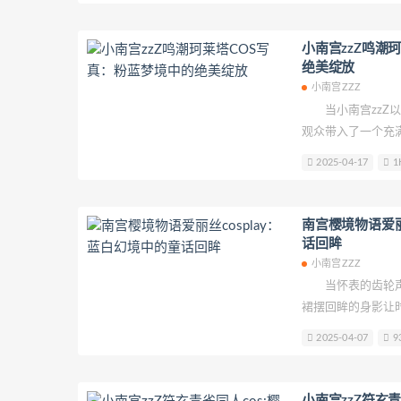
小南宫zzZ鸣潮
绝美绽放
小南宫ZZZ
当小南宫zzZ以
观众带入了一个充
现力闻名的cose
2025-04-17
1
与神秘完美融合。
摆处晕染出雾状蓝
层，每一层薄纱都
南宫樱境物语爱丽
蝶结用珍珠蕾丝手
话回眸
仿佛下一秒就会振
小南宫ZZZ
当怀表的齿轮声
裙摆回眸的身影让
丽丝，用最纯净的
2025-04-07
9
建起一座会呼吸的
刻，而是一场关于"
小南宫zzZ符玄