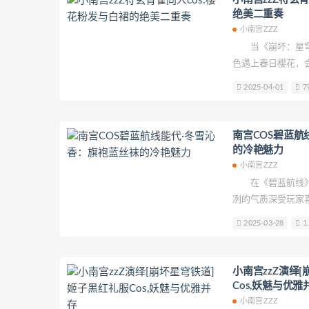
绝美二重奏
小南宫ZZZ
当《崩坏：星穹
色遇上春日樱花，会
小南宫zzZ最新发
2025-04-01
7
造型和唯美场景，
南宫COS碧蓝航
的冷艳魅力
小南宫ZZZ
在《碧蓝航线》
冽的气质深受玩家喜
一组能代·冬雪沁
2025-03-28
1.
主题下的唯美风格
小南宫zzZ演绎
Cos,妖魅与优雅
小南宫ZZZ