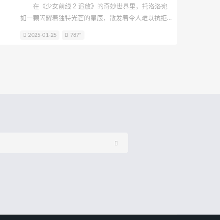
在《少女前线 2 追放》的奇妙世界里，托洛洛宛
如一颗闪耀着独特光芒的星辰，散发着令人难以抗拒
的魅力。当 coser 小南宫 zzZ 以其精湛的技艺将托洛洛
2025-01-25
787"
呈现在我们眼前时，仿佛为我们打开了一扇通往梦幻
与诗意的大门。