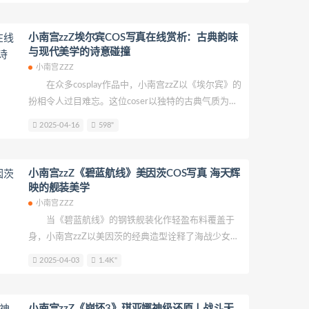
计，腰间束带的紫色丝缎如夜幕初临的星云流淌，与
肩部垂落的薄纱披帛形成虚实相映的层次。裙摆处手
小南宫zzZ埃尔宾COS写真在线赏析：古典韵味
工缝制的紫藤花刺绣在灯光下若隐若现，每片花瓣都
与现代美学的诗意碰撞
缀着细碎水钻，仿佛春日清晨凝结在花瓣上的露珠，
小南宫ZZZ
随着她的步伐轻轻摇曳。
在众多cosplay作品中，小南宫zzZ以《埃尔宾》的
扮相令人过目难忘。这位coser以独特的古典气质为基
底，将角色身上的神秘与优雅诠释得浑然天成。她身
2025-04-16
598"
着一袭墨绿色丝绒长裙，领口与袖口处点缀着暗金刺
绣的藤蔓纹路，每一针脚都透出手工缝制的细腻感。
腰间束带的金属扣环泛着哑光质感，与裙摆层叠的薄
小南宫zzZ《碧蓝航线》美因茨COS写真 海天辉
纱形成虚实相映的层次，行走时薄纱如涟漪般漾开，
映的舰装美学
露出内衬上若隐若现的刺绣图腾，仿佛将古老传说中
小南宫ZZZ
的符文悄然唤醒。
当《碧蓝航线》的钢铁舰装化作轻盈布料覆盖于
身，小南宫zzZ以美因茨的经典造型诠释了海战少女的
柔韧与力量。这位coser的服装选择堪称教科书级还原
2025-04-03
1.4K"
——蓝色与白色交织的制服仿佛浸染了海天相接处的晨
光，金色镶边在领口与袖口勾勒出利落线条，胸前的
锚型徽章经过做旧处理，泛着被海风侵蚀的岁月痕
小南宫zzZ《崩坏3》琪亚娜神级还原丨战斗天