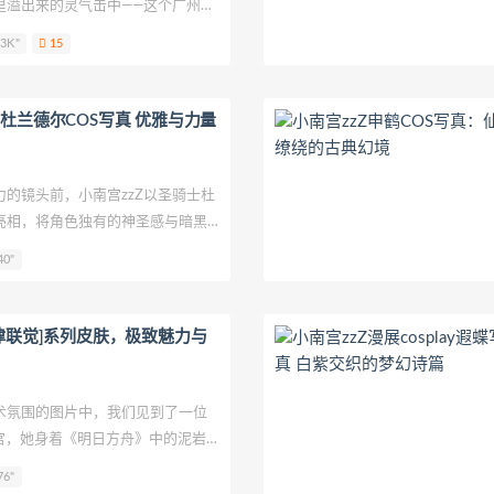
里溢出来的灵气击中——这个广州女
Eun
孫楽楽
Patreon
Saika河北彩花
水野弥七
请叫我
着打破次元壁的魔法，用她的话说
3K"
15
这还不是终点”。从2017年初露锋
柒兔
呆米米
刺猬小姐
神本无尾
许枳
贰加六
金鱼
万粉丝，她走过的十年cosplay旅
排的舞蹈，每个转身都留下令人惊
士杜兰德尔COS写真 优雅与力量
镜头前，小南宫zzZ以圣骑士杜
亮相，将角色独有的神圣感与暗黑
忘的视觉盛宴。这位以细腻表现力
40"
此次用黑白交织的战斗服诠释了圣骑士
色长发如月光倾泻般垂落肩头，每
着星屑般的光晕，与战甲的冷冽质
音律联觉]系列皮肤，极致魅力与
氛围的图片中，我们见到了一位
—南宫，她身着《明日方舟》中的泥岩
，展现了极高的cosplay技巧和独特
76"