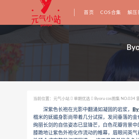
首页
COS合集
解压
By
当前位置：
元气小站
单期优选
Byoru cos图集 NO.034 
深紫色长袍在光影中翻涌如凝固的岩浆，
By
榻米的妩媚身影尚带着几分试探，发间垂落的金
绚丽长剑的自信姿态已显锋芒，白色花瓣背景中
膝跪地让紫色外袍化作流动的帷幕，眉眼间英气