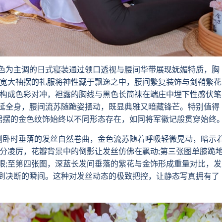
为主调的日式寝装通过领口透视与腰间华带展现妩媚特质，胸
套宽大袖摆的礼服将神性藏于飘逸之中，腰间繁复装饰与剑鞘繁花
栅构成色彩对冲，袒露的胸线与黑色长筒袜在端庄中埋下性感伏笔
延全身，腰间流苏随跪姿摆动，既显典雅又暗藏锋芒。特别值得
裙摆的金色纹饰始终以不同形态存在，如同将军徽记般贯穿始终
侧卧时垂落的发丝自然卷曲，金色流苏随着呼吸轻微晃动，暗示
几分凌厉，花瓣背景中的倒影让发丝仿佛在飘动;第三张图单膝跪
眼;至第四张图，深蓝长发间垂落的紫花与金饰形成重量对比，发
到决断的瞬间。这种对发丝动态的极致把控，让静态写真拥有了