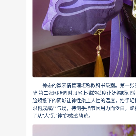
神态的微表情管理堪称教科书级别。第一张图
醉;第二张图抬眸时眼尾上挑的弧度让妩媚瞬间
脸颊投下的阴影让神性染上人性的温度，抬手轻
眼构成威严气场，持剑手指节因用力而泛白，跪姿
了从"人"到"神"的蜕变轨迹。