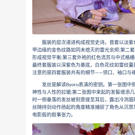
服装的层次递进构成视觉史诗。首套以淡紫色
甲边缘的金色纹路如同未熄灭的雷光余烬;第二
形成视觉平衡;第三套外袍的红色流苏与中式格
最终套服装以深紫色为基底，白色花纹如雷纹蔓
注意的是四套服装共有的细节——领口、袖口与
发丝是解读Byoru表演的密钥。第一张图中
神性与人性的拉锯;第二张图中束起的发髻增添
时一侧垂落的发丝被刻意拨至耳后，露出冷冽眉
丝随持剑动作扬起的角度精准捕捉了角色从沉思
电影般的叙事张力。