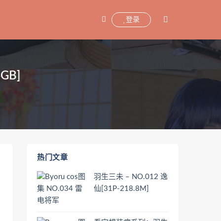
登录
GB]
热门文章
榻
羽生三未 – NO.012 逸
仙[31P-218.8M]