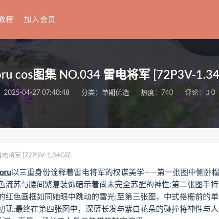
教程
加入会员
oru cos图集 NO.034 雷电将军 [72P3V-1.34
2025-04-27 07:40:48
分类：
单期优选
热度：740
评论：
0
雷电将军 [72P3V-1.34GB]
oru
以三重身份诠释着雷电将军的权谋美学——第一张图中侧卧
色流苏与腰间繁复装饰暗示着尚未完全苏醒的神性;第二张图手持
的红色画框如同她眼中跳动的雷光;至第三张图，中式格栅前的单
初现;最终在第四张图中，深蓝长发与紫白花朵的碰撞将神性与人