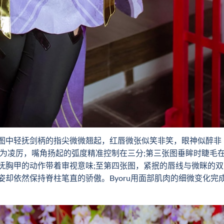
中轻抚剑柄的指尖微微翘起，红唇微张似笑非笑，眼神似醉非
转为凌厉，嘴角扬起的弧度精准控制在三分;第三张图垂眸时睫毛
抚胸甲的动作带着审视意味;至第四张图，紧抿的唇线与微眯的双
却依然保持脊柱笔直的骄傲。Byoru用面部肌肉的细微变化完