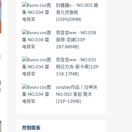
封疆疆v – NO.003 路
易九世旗袍
(35P420MB)
弥音音ww - NO.038
丽塔-花嫁[33P-
287.88MB]
;
弥音音ww - NO.035
明日方舟-斯卡蒂[12P-
。
158.17MB]
着
cosplay作品丨白神泱
地
NO.002 爱岩 獒犬
[21P-12MB]
控制面板