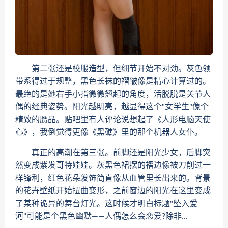
第二张还是校服造型，但细节开始不对劲。灰色领
带系得过于规整，黑色长袜的褶皱像是精心计算过的。
最绝的是她右手小指微微翘起的角度，活脱脱是关节人
偶的经典姿势。阳光越明亮，越显得这个"女学生"像个
精致的赝品。贴吧里有人评论说想起了《人形电脑天使
心》，我倒觉得更像《黑礁》里的那个机器人女仆。
真正的高潮在第三张。前脚还是阳光少女，后脚突
然变成紫发哥特娃娃。灰黑色裙摆的褶边像被刀削过一
样锋利，红色花朵发饰简直像从血管里长出来的。背景
的花卉壁纸开始扭曲变形，之前窗边的阳光在这里变成
了某种诡异的舞台灯光。这时候才明白标题"坠入爱
河"可能是个黑色幽默——人偶怎么会恋爱?除非...