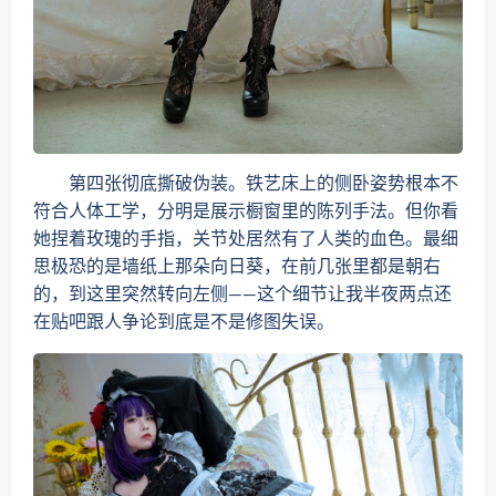
第四张彻底撕破伪装。铁艺床上的侧卧姿势根本不
符合人体工学，分明是展示橱窗里的陈列手法。但你看
她捏着玫瑰的手指，关节处居然有了人类的血色。最细
思极恐的是墙纸上那朵向日葵，在前几张里都是朝右
的，到这里突然转向左侧——这个细节让我半夜两点还
在贴吧跟人争论到底是不是修图失误。