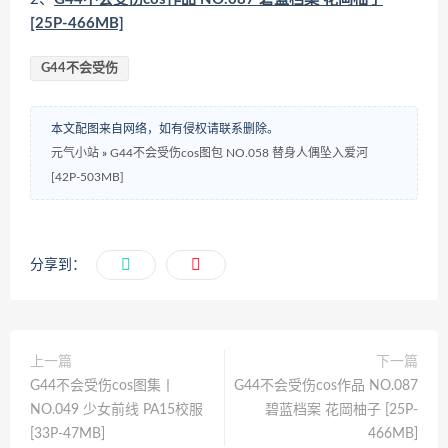
[25P-466MB]
G44不会受伤
本文配图来自网络，如有侵权请联系删除。
元气小站
»
G44不会受伤cos图包 NO.058 替身人偶坠入爱河
[42P-503MB]
分享到：
上一篇
下一篇
G44不会受伤cos图集丨
G44不会受伤cos作品 NO.087
NO.049 少女前线 PA15校服
碧蓝档案 花岡柚子 [25P-
[33P-47MB]
466MB]