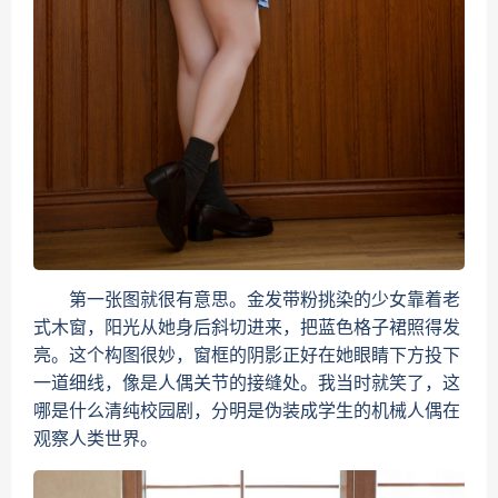
第一张图就很有意思。金发带粉挑染的少女靠着老
式木窗，阳光从她身后斜切进来，把蓝色格子裙照得发
亮。这个构图很妙，窗框的阴影正好在她眼睛下方投下
一道细线，像是人偶关节的接缝处。我当时就笑了，这
哪是什么清纯校园剧，分明是伪装成学生的机械人偶在
观察人类世界。