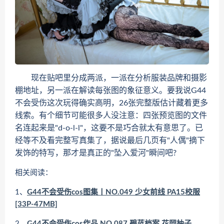
现在贴吧里分成两派，一派在分析服装品牌和摄影
棚地址，另一派在解读每张图的象征意义。要我说G44
不会受伤这次玩得确实高明，26张完整版估计藏着更多
线索。有个细节可能很多人没注意：四张预览图的文件
名连起来是"d-o-l-l"，这要不是巧合就太有意思了。已
经等不及看完整写真集了，据说最后几页有"人偶"摘下
发饰的特写，那才是真正的"坠入爱河"瞬间吧?
相关阅读：
1、
G44不会受伤cos图集丨NO.049 少女前线 PA15校服
[33P-47MB]
2、
G44不会受伤cos作品 NO.087 碧蓝档案 花岡柚子