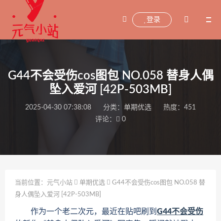
登录
G44不会受伤cos图包 NO.058 替身人偶
坠入爱河 [42P-503MB]
2025-04-30 07:38:08
分类：
单期优选
热度：451
评论：
0
当前位置：
元气小站
单期优选
G44不会受伤cos图包 NO.058 替
身人偶坠入爱河 [42P-503MB]
作为一个老二次元，最近在贴吧刷到
G44不会受伤