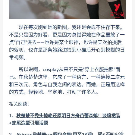
现在每次刷到她的新图，我还是会忍不住存下来。
不是只是因为好看，更是因为总觉得她在作品里放了一
点“自己”进去——也许是某个眼神，也许是某次拍摄后
的絮叨，也许是那条她路边捡到小猫后开心到模糊的日
常视频。
所以说啊，cosplay从来不只是“穿上衣服拍照”而
已。在秋楚楚这里，它成了一种语言，一种连接二次元
和三次元、角色与自我之间的表达。而她，正是用这样
的方式，轻轻地、坚定地，打动了许多人。
相关阅读：
1、
秋楚楚不秃头惊艳还原明日方舟芭蕾森蚺！淡粉裙装
+蛇尾造型引爆话题
2、
Akisoso秋楚楚cos图包合集[更至28期]，瑶&不知火造