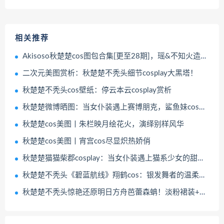
相关推荐
Akisoso秋楚楚cos图包合集[更至28期]，瑶&不知火造型美哭
二次元美图赏析：秋楚楚不秃头细节cosplay大黑塔！
秋楚楚不秃头cos壁纸：停云本云cosplay赏析
秋楚楚微博晒图：当女仆装遇上赛博朋克，鲨鱼妹cos有点东西
秋楚楚cos美图丨朱栏映月绘花火，演绎别样风华
秋楚楚cos美图丨宵宫cos尽显炽热娇俏
秋楚楚猫猫柴郡cosplay：当女仆装遇上猫系少女的甜蜜暴击
秋楚楚不秃头《碧蓝航线》翔鹤cos：银发舞者的温柔回眸
秋楚楚不秃头惊艳还原明日方舟芭蕾森蚺！淡粉裙装+蛇尾造型引爆话题