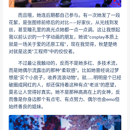
而且哦，她连后期都自己参与。有一次她发了一段
花絮，是张图修前修后的对比——好家伙，从光线到发
丝，甚至瞳孔里的高光点她都一点一点调。这让我想起
我以前认识的一个学动画的朋友，她说“cosplay本质上
就是一场关于爱的还原工程”，现在我觉得，秋楚楚绝
对就是这类“工程师”中的佼佼者。
不过最让我触动的，反而不是她多红、多技术流，
而是她偶尔流露出的那种“柔软感”。比如她曾经说过梦
想是“买个小房子，收养流浪动物”。就……明明是个已经
破圈成网红的人，却还保持着这种有点“老派”的愿望，
莫名让人觉得好真实。她不是那种高高在上的女神，反
而像是你身边那个有点宅、有点努力、偶尔也会emo但
始终善良的姐妹。