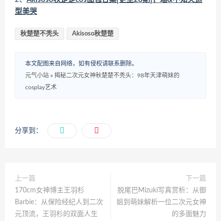
型美哭
秋楚楚不秃头
Akisoso秋楚楚
本文配图来自网络，如有侵权请联系删除。
元气小站
»
揭秘二次元女神秋楚楚不秃头：98年天津萌妹的
cosplay艺术
分享到：
上一篇
下一篇
170cm女神博主王羽杉
脱尾巴Mizuki写真赏析：从御
Barbie：从保险经纪人到二次
姐到萌妹解析一位二次元女神
元顶流，王羽杉的双面人生
的多面魅力