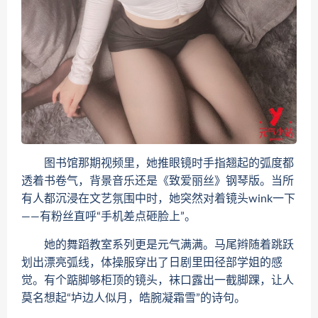
图书馆那期视频里，她推眼镜时手指翘起的弧度都
透着书卷气，背景音乐还是《致爱丽丝》钢琴版。当所
有人都沉浸在文艺氛围中时，她突然对着镜头wink一下
——有粉丝直呼“手机差点砸脸上”。
她的舞蹈教室系列更是元气满满。马尾辫随着跳跃
划出漂亮弧线，体操服穿出了日剧里田径部学姐的感
觉。有个踮脚够柜顶的镜头，袜口露出一截脚踝，让人
莫名想起“垆边人似月，皓腕凝霜雪”的诗句。