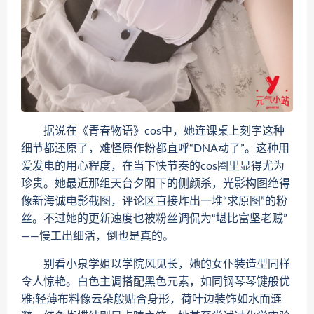
据说在《青春物语》cos中，她连课桌上刻字这种
细节都还原了，难怪原作粉都直呼“DNA动了”。这种用
爱发电的用心程度，在当下快节奏的cos圈里显得尤为
珍贵。她最近那组天台夕阳下的侧颜杀，光影构图绝得
像新海诚电影截图，评论区直接炸出一堆“求原图”的粉
丝。不过她的更新速度也被粉丝调侃为“堪比富坚老贼”
——慢工出细活，倒也是真的。
别看小泉学姐以学院风见长，她的女仆装造型同样
令人惊艳。白色主调搭配黑色元素，如同钢琴琴键般优
雅;轻薄布料像云朵般贴合身形，荷叶边装饰如水面涟