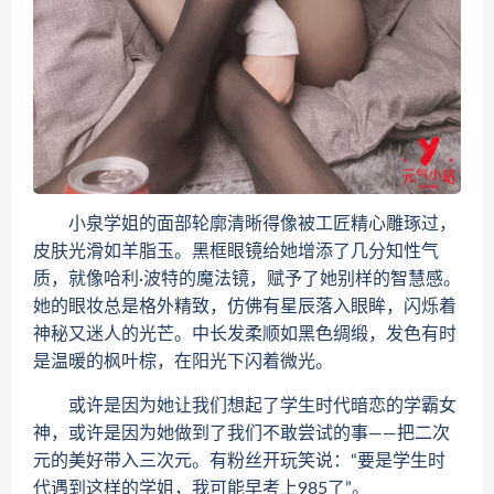
小泉学姐的面部轮廓清晰得像被工匠精心雕琢过，
皮肤光滑如羊脂玉。黑框眼镜给她增添了几分知性气
质，就像哈利·波特的魔法镜，赋予了她别样的智慧感。
她的眼妆总是格外精致，仿佛有星辰落入眼眸，闪烁着
神秘又迷人的光芒。中长发柔顺如黑色绸缎，发色有时
是温暖的枫叶棕，在阳光下闪着微光。
或许是因为她让我们想起了学生时代暗恋的学霸女
神，或许是因为她做到了我们不敢尝试的事——把二次
元的美好带入三次元。有粉丝开玩笑说：“要是学生时
代遇到这样的学姐，我可能早考上985了”。