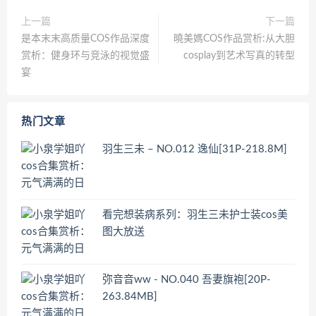
上一篇
下一篇
是本末末高质量COS作品深度
曉美媽COS作品赏析​​:从大胆
赏析：健身环与竞泳的视觉盛
cosplay到艺术写真的转型
宴
热门文章
羽生三未 – NO.012 逸仙[31P-218.8M]
看完想装病系列：羽生三未护士装cos美
图大放送
弥音音ww - NO.040 吾妻旗袍[20P-
263.84MB]