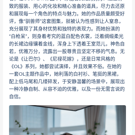
致的服装、用心的化妆和精心准备的道具，尽力去还原
和展现每一个角色的特点与魅力。她的作品质量颇受好
评，像“驯兽师”这套图集，就被认为性感到让人窒息，
充分展现了其身材优势和独特的表现力。而她扮演的
“白枪呆”，则身着考究的蓝白配色衣裳，泛着绸缎柔光
的长裙边缘镶着金线，浑身上下透着王室范儿，神色自
若，优雅万分，流露出一股尊贵且坚定不移的气息。无
论是《让巴尔》、《尼禄花嫁》，还是日常风格的
《OL》系列，她都尝试演绎，并且效果不俗。在她的
一套OL主题作品中，她利落的白衬衫、笔挺的黑裙，
配上低马尾和几缕碎发，于安静温馨的场景中，展现出
一种冷静自制、从容不迫的优雅，以及一份无需言说的
自信。