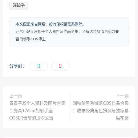
汪知子
本文配图来自网络，如有侵权请联系删除。
元气小站
»
汪知子个人资料及作品全集​​：了解这位颜值与实力兼
备的佛系COS博主
分享到：
上一篇
下一篇
青青子JS个人资料及图片合集​​
渊秧暗黑系御姐COS作品合集​​
：身高176cm的射手座
：收录经典角色扮演与独家幕
COSER青爷的进圈故事
后花絮